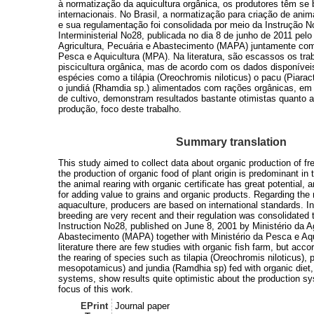
à normatização da aquicultura orgânica, os produtores têm s
internacionais. No Brasil, a normatização para criação de anim
e sua regulamentação foi consolidada por meio da Instrução N
Interministerial No28, publicada no dia 8 de junho de 2011 pelo
Agricultura, Pecuária e Abastecimento (MAPA) juntamente com
Pesca e Aquicultura (MPA). Na literatura, são escassos os tr
piscicultura orgânica, mas de acordo com os dados disponíveis
espécies como a tilápia (Oreochromis niloticus) o pacu (Piar
o jundiá (Rhamdia sp.) alimentados com rações orgânicas, em 
de cultivo, demonstram resultados bastante otimistas quanto 
produção, foco deste trabalho.
Summary translation
This study aimed to collect data about organic production of fr
the production of organic food of plant origin is predominant in
the animal rearing with organic certificate has great potential, 
for adding value to grains and organic products. Regarding the 
aquaculture, producers are based on international standards. In
breeding are very recent and their regulation was consolidated t
Instruction No28, published on June 8, 2001 by Ministério da Ag
Abastecimento (MAPA) together with Ministério da Pesca e Aqu
literature there are few studies with organic fish farm, but acco
the rearing of species such as tilapia (Oreochromis niloticus), 
mesopotamicus) and jundia (Ramdhia sp) fed with organic diet, i
systems, show results quite optimistic about the production sy
focus of this work.
EPrint
Journal paper