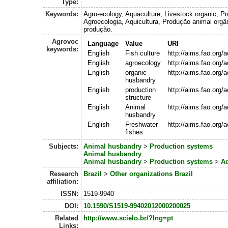
Type:
Keywords:
Agro-ecology, Aquaculture, Livestock organic, P
Agroecologia, Aquicultura, Produção animal orgâ
produção.
Agrovoc
Language
Value
URI
keywords:
English
Fish culture
http://aims.fao.org
English
agroecology
http://aims.fao.org
English
organic
http://aims.fao.org
husbandry
English
production
http://aims.fao.org
structure
English
Animal
http://aims.fao.org
husbandry
English
Freshwater
http://aims.fao.org
fishes
Subjects:
Animal husbandry
>
Production systems
Animal husbandry
Animal husbandry
>
Production systems
>
Aq
Research
Brazil
>
Other organizations Brazil
affiliation:
ISSN:
1519-9940
DOI:
10.1590/S1519-99402012000200025
Related
http://www.scielo.br/?lng=pt
Links: