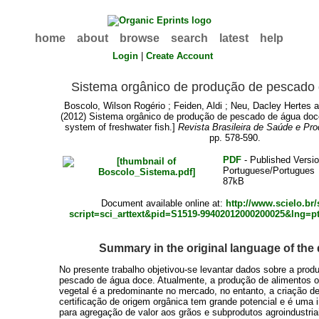
home
about
browse
search
latest
help
Login
|
Create Account
Sistema orgânico de produção de pescado 
Boscolo, Wilson Rogério
;
Feiden, Aldi
;
Neu, Dacley Hertes
a
(2012) Sistema orgânico de produção de pescado de água doce
system of freshwater fish.]
Revista Brasileira de Saúde e Pr
pp. 578-590.
PDF
- Published Versio
Portuguese/Portugues
87kB
Document available online at:
http://www.scielo.br
script=sci_arttext&pid=S1519-99402012000200025&lng=
Summary in the original language of th
No presente trabalho objetivou-se levantar dados sobre a prod
pescado de água doce. Atualmente, a produção de alimentos o
vegetal é a predominante no mercado, no entanto, a criação 
certificação de origem orgânica tem grande potencial e é uma 
para agregação de valor aos grãos e subprodutos agroindustria