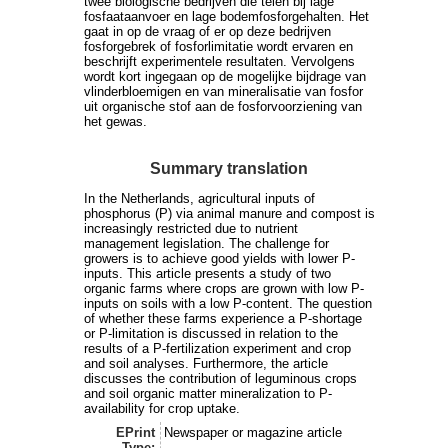
twee biologische bedrijven die telen bij lage
fosfaataanvoer en lage bodemfosforgehalten. Het
gaat in op de vraag of er op deze bedrijven
fosforgebrek of fosforlimitatie wordt ervaren en
beschrijft experimentele resultaten. Vervolgens
wordt kort ingegaan op de mogelijke bijdrage van
vlinderbloemigen en van mineralisatie van fosfor
uit organische stof aan de fosforvoorziening van
het gewas.
Summary translation
In the Netherlands, agricultural inputs of
phosphorus (P) via animal manure and compost is
increasingly restricted due to nutrient
management legislation. The challenge for
growers is to achieve good yields with lower P-
inputs. This article presents a study of two
organic farms where crops are grown with low P-
inputs on soils with a low P-content. The question
of whether these farms experience a P-shortage
or P-limitation is discussed in relation to the
results of a P-fertilization experiment and crop
and soil analyses. Furthermore, the article
discusses the contribution of leguminous crops
and soil organic matter mineralization to P-
availability for crop uptake.
EPrint
Newspaper or magazine article
Type: