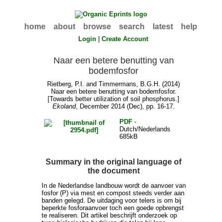
home
about
browse
search
latest
help
Login
|
Create Account
Naar een betere benutting van
bodemfosfor
Rietberg, P.I.
and
Timmermans, B.G.H.
(2014)
Naar een betere benutting van bodemfosfor.
[Towards better utilization of soil phosphorus.]
Ekoland
, December 2014 (Dec), pp. 16-17.
PDF
-
Dutch/Nederlands
685kB
Summary in the original language of
the document
In de Nederlandse landbouw wordt de aanvoer van
fosfor (P) via mest en compost steeds verder aan
banden gelegd. De uitdaging voor telers is om bij
beperkte fosforaanvoer toch een goede opbrengst
te realiseren. Dit artikel beschrijft onderzoek op