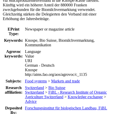
via Milchproduzentenverband in die Knospe-Kasse fliessen.
Künftig wird ein höherer Anteil der 880000 Franken
zweckgebunden für die Biomilchvermarktung verwendet.
Gleichzeitig stärken die Delegierten den Verband mit einer
Erhöhung der Jahresbeiträge.
EPrint
Newspaper or magazine article
Type:
Keywords:
Knospe, Bio Suisse, Biomilchvermarktung,
Kommunikation
Agrovoc
Language
keywords:
Value
URI
German - Deutsch
Knospe
http://aims.fao.org/aos/agrovoc/c_1135
Subjects:
Food systems
>
Markets and trade
Research
Switzerland
>
Bio Suisse
affiliation:
Switzerland
>
FiBL - Research Institute of Organic
Agriculture Switzerland
>
Knowledge exchange
>
Advice
Deposited
Forschungsinstitut für biologischen Landbau, FiBL
By: