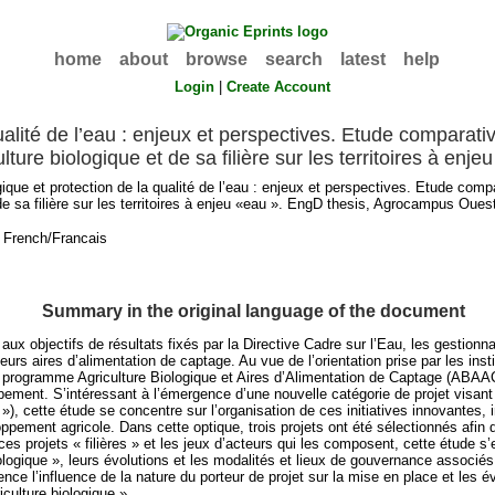
home
about
browse
search
latest
help
Login
|
Create Account
qualité de l’eau : enjeux et perspectives. Etude comparat
ulture biologique et de sa filière sur les territoires à enje
gique et protection de la qualité de l’eau : enjeux et perspectives. Etude comp
de sa filière sur les territoires à enjeu «eau ». EngD thesis, Agrocampus Oues
 French/Francais
Summary in the original language of the document
ux objectifs de résultats fixés par la Directive Cadre sur l’Eau, les gestion
urs aires d’alimentation de captage. Au vue de l’orientation prise par les insti
rogramme Agriculture Biologique et Aires d’Alimentation de Captage (ABAAC),
ement. S’intéressant à l’émergence d’une nouvelle catégorie de projet visant à 
s »), cette étude se concentre sur l’organisation de ces initiatives innovantes, 
loppement agricole. Dans cette optique, trois projets ont été sélectionnés afi
e ces projets « filières » et les jeux d’acteurs qui les composent, cette étude
iologique », leurs évolutions et les modalités et lieux de gouvernance associ
dence l’influence de la nature du porteur de projet sur la mise en place et les
culture biologique ».