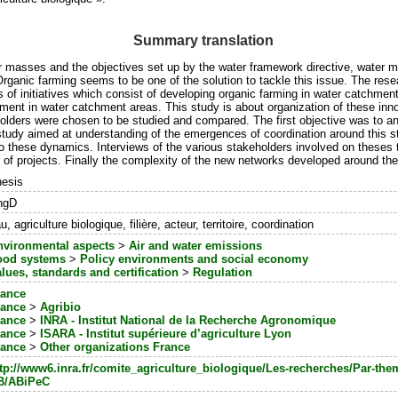
Summary translation
ter masses and the objectives set up by the water framework directive, water
Organic farming seems to be one of the solution to tackle this issue. The r
 initiatives which consist of developing organic farming in water catchment a
ent in water catchment areas. This study is about organization of these innov
eholders were chosen to be studied and compared. The first objective was to ana
study aimed at understanding of the emergences of coordination around this st
hese dynamics. Interviews of the various stakeholders involved on theses terr
n of projects. Finally the complexity of the new networks developed around th
esis
ngD
u, agriculture biologique, filière, acteur, territoire, coordination
nvironmental aspects
>
Air and water emissions
ood systems
>
Policy environments and social economy
lues, standards and certification
>
Regulation
rance
rance
>
Agribio
rance
>
INRA - Institut National de la Recherche Agronomique
rance
>
ISARA - Institut supérieure d’agriculture Lyon
rance
>
Other organizations France
tp://www6.inra.fr/comite_agriculture_biologique/Les-recherches/Par-th
B/ABiPeC