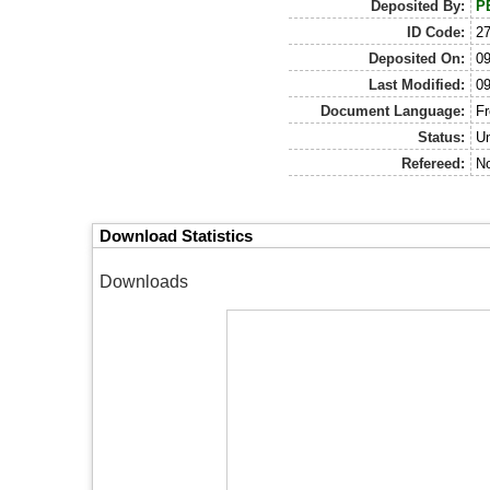
Deposited By:
P
ID Code:
2
Deposited On:
09
Last Modified:
09
Document Language:
Fr
Status:
Un
Refereed:
No
Download Statistics
Downloads