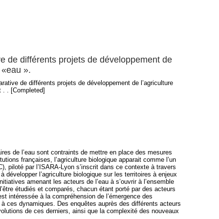
ive de différents projets de développement de
u «eau ».
arative de différents projets de développement de l’agriculture
t . . [Completed]
naires de l’eau sont contraints de mettre en place des mesures
tutions françaises, l’agriculture biologique apparait comme l’un
 piloté par l’ISARA-Lyon s’inscrit dans ce contexte à travers
développer l’agriculture biologique sur les territoires à enjeux
initiatives amenant les acteurs de l’eau à s’ouvrir à l’ensemble
n d’être étudiés et comparés, chacun étant porté par des acteurs
 s’est intéressée à la compréhension de l’émergence des
és à ces dynamiques. Des enquêtes auprès des différents acteurs
 évolutions de ces derniers, ainsi que la complexité des nouveaux