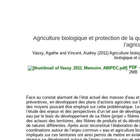
Agriculture biologique et protection de la 
l’agric
Vassy, Agathe
and
Vincent, Audrey
(2011) Agriculture biolo
biologique et 
PDF
-
2MB
Face au constat alarmant de l’état actuel des masses d’eau et a
préventives, en développant des plans d’actions agricoles sur le
des moyens pouvant être employé sur cette problématique. Le p
l’étude des enjeux et des perspectives d’un tel axe de développ
eau par le biais du développement de sa filière (projet « filière
des acteurs des territoires, des filières de produits et du déve
de natures différentes. Après avoir reconstitué l’élaboration d
coordinations autour de l’enjeu commun « eau et agriculture b
impliqués sur ces territoires ont ainsi permis de mettre en évi
réseaux se développant autour de l’enjeu commun « eau et agri