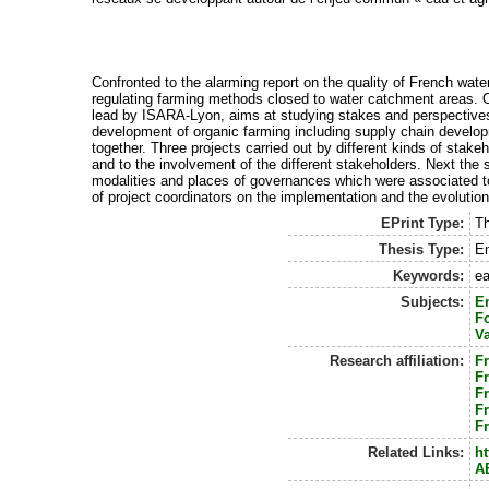
Confronted to the alarming report on the quality of French wa
regulating farming methods closed to water catchment areas. 
lead by ISARA-Lyon, aims at studying stakes and perspectives of
development of organic farming including supply chain developm
together. Three projects carried out by different kinds of stak
and to the involvement of the different stakeholders. Next the 
modalities and places of governances which were associated to t
of project coordinators on the implementation and the evolutio
EPrint Type:
Th
Thesis Type:
E
Keywords:
ea
Subjects:
E
F
Va
Research affiliation:
F
F
F
F
F
Related Links:
ht
A