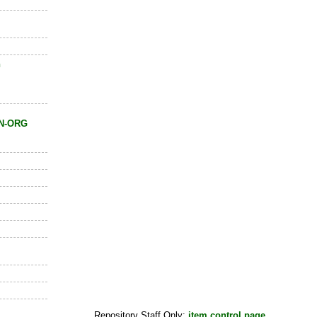
h
N-ORG
Repository Staff Only:
item control page