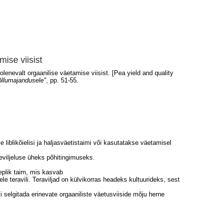
mise viisist
lenevalt orgaanilise väetamise viisist. [Pea yield and quality
llumajandusele"
, pp. 51-55.
 liblikõielisi ja haljasväetistaimi või kasutatakse väetamisel
viljeluse üheks põhitingimuseks.
eplik taim, mis kasvab
le teravili. Teraviljad on külvikorras headeks kultuurideks, sest
selgitada erinevate orgaaniliste väetusviiside mõju herne