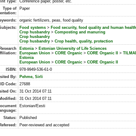
int Type:
Conference paper, poster, etc.
Type of
Paper
entation:
eywords:
organic fertilizers, peas, food quality
Subjects:
Food systems
>
Food security, food quality and human healt
Crop husbandry
>
Composting and manuring
Crop husbandry
Crop husbandry
>
Crop health, quality, protection
Research
Estonia
>
Estonian University of Life Sciences
ffiliation:
European Union
>
CORE Organic
>
CORE Organic II
>
TILMA
Estonia
European Union
>
CORE Organic
>
CORE Organic II
ISBN:
978-9949-536-61-0
sited By:
Pehme, Sirli
ID Code:
27688
ited On:
31 Oct 2014 07:11
Modified:
31 Oct 2014 07:11
ocument
Estonian/Eesti
anguage:
Status:
Published
Refereed:
Peer-reviewed and accepted