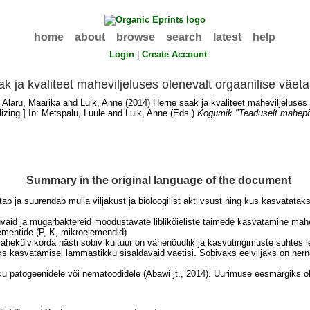
home
about
browse
search
latest
help
Login
|
Create Account
k ja kvaliteet maheviljeluses olenevalt orgaanilise väeta
;
Alaru, Maarika
and
Luik, Anne
(2014) Herne saak ja kvaliteet maheviljeluses o
izing.] In:
Metspalu, Luule
and
Luik, Anne
(Eds.)
Kogumik "Teaduselt mahepõ
Summary in the original language of the document
b ja suurendab mulla viljakust ja bioloogilist aktiivsust ning kus kasvatatakse
aid ja mügarbaktereid moodustavate liblikõieliste taimede kasvatamine mahe
lementide (P, K, mikroelemendid)
mahekülvikorda hästi sobiv kultuur on vähenõudlik ja kasvutingimuste suhtes l
raks kasvatamisel lämmastikku sisaldavaid väetisi. Sobivaks eelviljaks on herne
 patogeenidele või nematoodidele (Abawi jt., 2014). Uurimuse eesmärgiks oli 