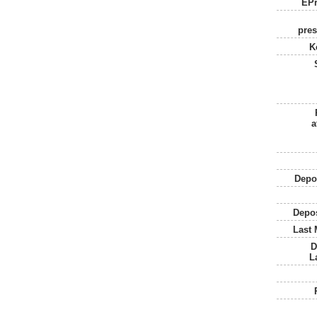
EPr
pres
K
a
Depo
Depos
Last 
D
L