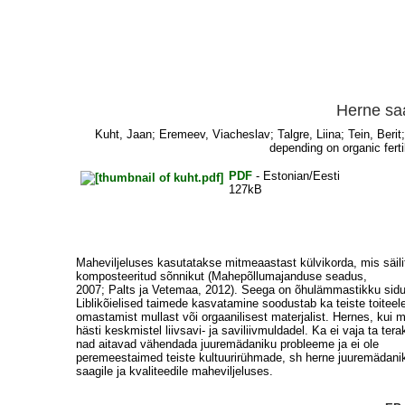
Herne saa
Kuht, Jaan
;
Eremeev, Viacheslav
;
Talgre, Liina
;
Tein, Berit
depending on organic fertil
PDF
- Estonian/Eesti
127kB
Maheviljeluses kasutatakse mitmeaastast külvikorda, mis säilita
komposteeritud sõnnikut (Mahepõllumajanduse seadus,
2007; Palts ja Vetemaa, 2012). Seega on õhulämmastikku siduv
Liblikõielised taimede kasvatamine soodustab ka teiste toitee
omastamist mullast või orgaanilisest materjalist. Hernes, kui 
hästi keskmistel liivsavi- ja saviliivmuldadel. Ka ei vaja ta te
nad aitavad vähendada juuremädaniku probleeme ja ei ole
peremeestaimed teiste kultuurirühmade, sh herne juuremädaniku
saagile ja kvaliteedile maheviljeluses.