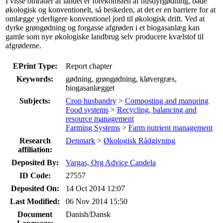
I visse områder af landet er forekomsten af husdyrgødning, både
økologisk og konventionelt, så beskeden, at det er en barriere for at
omlægge yderligere konventionel jord til økologisk drift. Ved at
dyrke grøngødning og forgasse afgrøden i et biogasanlæg kan
gamle som nye økologiske landbrug selv producere kvælstof til
afgrøderne.
EPrint Type:
Report chapter
Keywords:
gødning, grøngødning, kløvergræs,
biogasanlægget
Subjects:
Crop husbandry
>
Composting and manuring
Food systems
>
Recycling, balancing and
resource management
Farming Systems
>
Farm nutrient management
Research
Denmark
>
Økologisk Rådgivning
affiliation:
Deposited By:
Vargas, Org Advice Candela
ID Code:
27557
Deposited On:
14 Oct 2014 12:07
Last Modified:
06 Nov 2014 15:50
Document
Danish/Dansk