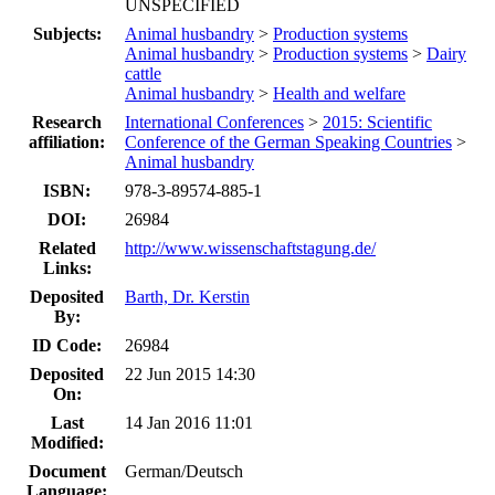
UNSPECIFIED
Subjects:
Animal husbandry
>
Production systems
Animal husbandry
>
Production systems
>
Dairy
cattle
Animal husbandry
>
Health and welfare
Research
International Conferences
>
2015: Scientific
affiliation:
Conference of the German Speaking Countries
>
Animal husbandry
ISBN:
978-3-89574-885-1
DOI:
26984
Related
http://www.wissenschaftstagung.de/
Links:
Deposited
Barth, Dr. Kerstin
By:
ID Code:
26984
Deposited
22 Jun 2015 14:30
On:
Last
14 Jan 2016 11:01
Modified:
Document
German/Deutsch
Language: