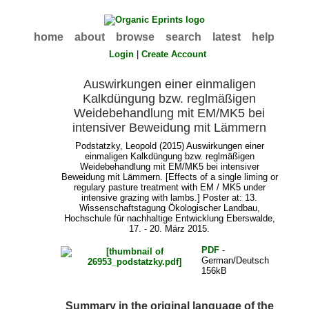
home
about
browse
search
latest
help
Login
|
Create Account
Auswirkungen einer einmaligen
Kalkdüngung bzw. reglmäßigen
Weidebehandlung mit EM/MK5 bei
intensiver Beweidung mit Lämmern
Podstatzky, Leopold
(2015) Auswirkungen einer
einmaligen Kalkdüngung bzw. reglmäßigen
Weidebehandlung mit EM/MK5 bei intensiver
Beweidung mit Lämmern. [Effects of a single liming or
regulary pasture treatment with EM / MK5 under
intensive grazing with lambs.] Poster at: 13.
Wissenschaftstagung Ökologischer Landbau,
Hochschule für nachhaltige Entwicklung Eberswalde,
17. - 20. März 2015.
PDF
-
German/Deutsch
156kB
Summary in the original language of the