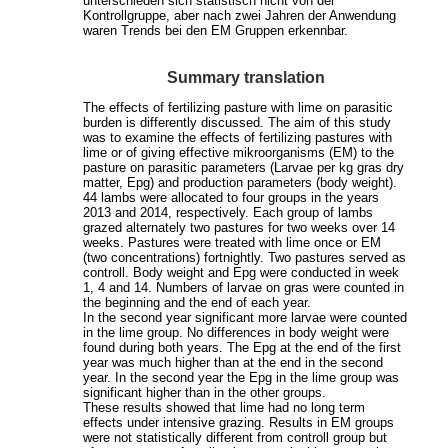
unterschieden sich statistisch nicht von der
Kontrollgruppe, aber nach zwei Jahren der Anwendung
waren Trends bei den EM Gruppen erkennbar.
Summary translation
The effects of fertilizing pasture with lime on parasitic
burden is differently discussed. The aim of this study
was to examine the effects of fertilizing pastures with
lime or of giving effective mikroorganisms (EM) to the
pasture on parasitic parameters (Larvae per kg gras dry
matter, Epg) and production parameters (body weight).
44 lambs were allocated to four groups in the years
2013 and 2014, respectively. Each group of lambs
grazed alternately two pastures for two weeks over 14
weeks. Pastures were treated with lime once or EM
(two concentrations) fortnightly. Two pastures served as
controll. Body weight and Epg were conducted in week
1, 4 and 14. Numbers of larvae on gras were counted in
the beginning and the end of each year.
In the second year significant more larvae were counted
in the lime group. No differences in body weight were
found during both years. The Epg at the end of the first
year was much higher than at the end in the second
year. In the second year the Epg in the lime group was
significant higher than in the other groups.
These results showed that lime had no long term
effects under intensive grazing. Results in EM groups
were not statistically different from controll group but