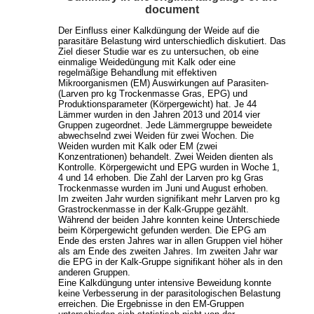
document
Der Einfluss einer Kalkdüngung der Weide auf die
parasitäre Belastung wird unterschiedlich diskutiert. Das
Ziel dieser Studie war es zu untersuchen, ob eine
einmalige Weidedüngung mit Kalk oder eine
regelmäßige Behandlung mit effektiven
Mikroorganismen (EM) Auswirkungen auf Parasiten-
(Larven pro kg Trockenmasse Gras, EPG) und
Produktionsparameter (Körpergewicht) hat. Je 44
Lämmer wurden in den Jahren 2013 und 2014 vier
Gruppen zugeordnet. Jede Lämmergruppe beweidete
abwechselnd zwei Weiden für zwei Wochen. Die
Weiden wurden mit Kalk oder EM (zwei
Konzentrationen) behandelt. Zwei Weiden dienten als
Kontrolle. Körpergewicht und EPG wurden in Woche 1,
4 und 14 erhoben. Die Zahl der Larven pro kg Gras
Trockenmasse wurden im Juni und August erhoben.
Im zweiten Jahr wurden signifikant mehr Larven pro kg
Grastrockenmasse in der Kalk-Gruppe gezählt.
Während der beiden Jahre konnten keine Unterschiede
beim Körpergewicht gefunden werden. Die EPG am
Ende des ersten Jahres war in allen Gruppen viel höher
als am Ende des zweiten Jahres. Im zweiten Jahr war
die EPG in der Kalk-Gruppe signifikant höher als in den
anderen Gruppen.
Eine Kalkdüngung unter intensive Beweidung konnte
keine Verbesserung in der parasitologischen Belastung
erreichen. Die Ergebnisse in den EM-Gruppen