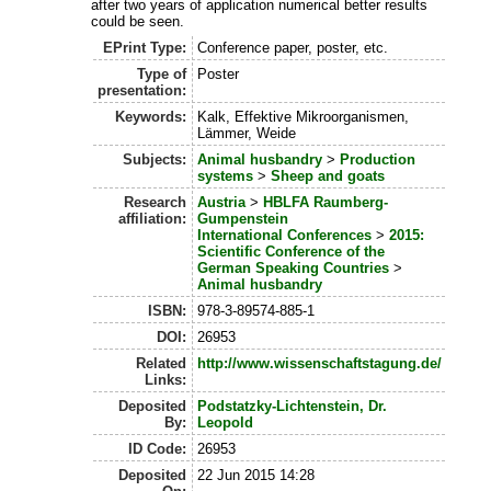
after two years of application numerical better results
could be seen.
EPrint Type:
Conference paper, poster, etc.
Type of
Poster
presentation:
Keywords:
Kalk, Effektive Mikroorganismen,
Lämmer, Weide
Subjects:
Animal husbandry
>
Production
systems
>
Sheep and goats
Research
Austria
>
HBLFA Raumberg-
affiliation:
Gumpenstein
International Conferences
>
2015:
Scientific Conference of the
German Speaking Countries
>
Animal husbandry
ISBN:
978-3-89574-885-1
DOI:
26953
Related
http://www.wissenschaftstagung.de/
Links:
Deposited
Podstatzky-Lichtenstein, Dr.
By:
Leopold
ID Code:
26953
Deposited
22 Jun 2015 14:28