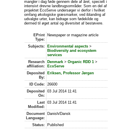
mangler i dag føde gennem dele af året, specielt i
intensivt drevne landbrugsområder. Som en del af
projektet EcoServe undersøger vi derfor i hvilket
omfang økologiske græsmarker, ved iblanding af
udvalgte urter, kan bidrage som fødekilde og
dermed til øget antal og diversitet af bestøvere.
EPrint
Newspaper or magazine article
Type:
Subjects:
Environmental aspects
>
Biodiversity and ecosystem
services
Research
Denmark
>
Organic RDD 1
>
affiliation:
EcoServe
Deposited
Eriksen, Professor Jørgen
By:
ID Code:
26600
Deposited
03 Jul 2014 11:41
On:
Last
03 Jul 2014 11:41
Modified:
Document
Danish/Dansk
Language:
Status:
Published