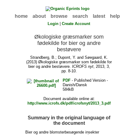
home
about
browse
search
latest
help
Login
|
Create Account
Økologiske græsmarker som
fødekilde for bier og andre
bestøvere
Strandberg, B.
;
Dupont, Y.
and
Søegaard, K.
(2013) Økologiske græsmarker som fødekilde for
bier og andre bestøvere.
ICROFS nyt
, 2013, 3,
pp. 8-10.
PDF
- Published Version -
Danish/Dansk
584kB
Document available online at:
http://www.icrofs.dk/pdf/icrofsnyt/2013_3.pdf
Summary in the original language of
the document
Bier og andre blomsterbesøgende insekter