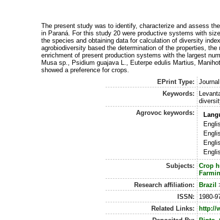
The present study was to identify, characterize and assess the a
in Paraná. For this study 20 were productive systems with size
the species and obtaining data for calculation of diversity ind
agrobiodiversity based the determination of the properties, the r
enrichment of present production systems with the largest numb
Musa sp., Psidium guajava L., Euterpe edulis Martius, Manihot
showed a preference for crops.
EPrint Type:
Journal
Keywords:
Levanta
diversit
Agrovoc keywords:
Lang
Engli
Engli
Engli
Engli
Subjects:
Crop h
Farmi
Research affiliation:
Brazil
ISSN:
1980-9
Related Links:
http:/