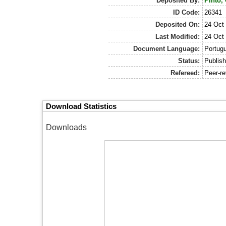
Deposited By:
Pinto,
ID Code:
26341
Deposited On:
24 Oct
Last Modified:
24 Oct
Document Language:
Portug
Status:
Publis
Refereed:
Peer-r
Download Statistics
Downloads