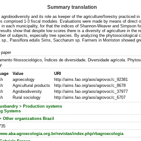
Summary translation
grobiodiversity and its role as keeper of the agriculture/forestry practiced in 
s comprised 1-3 fiscal modules. Evaluations were made by means of direct obs
ex in each municipality, for that the indices of Shannon-Weaver and Simpson f
esults show that despite low scores there is a diversity of agriculture in the re
er of subjects, especially tree species. By analyzing the phytosociological c
 sp., Passiflora edulis Sims, Saccharum sp. Farmers in Morriston showed great
 paper
mento fitossociológico, Índices de diversidade, Diversidade agrícola. Phytosoc
y.
uage
Value
URI
sh
agroecology
http://aims.fao.org/aos/agrovoc/c_92381
sh
Agricultural products
http://aims.fao.org/aos/agrovoc/c_8678
sh
Agrobiodiversity
http://aims.fao.org/aos/agrovoc/c_37977
sh
Rural sociology
http://aims.fao.org/aos/agrovoc/c_6707
usbandry
>
Production systems
ng Systems
>
Other organizations Brazil
735
/www.aba-agroecologia.org.br/revistas/index.php/rbagroecologia