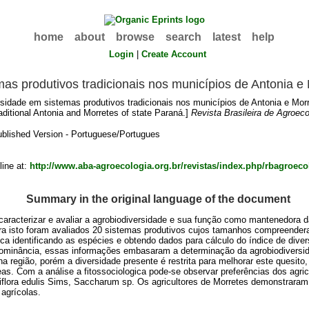
home
about
browse
search
latest
help
Login
|
Create Account
as produtivos tradicionais nos municípios de Antonia e
sidade em sistemas produtivos tradicionais nos municípios de Antonia e Mor
traditional Antonia and Morretes of state Paraná.]
Revista Brasileira de Agroeco
blished Version - Portuguese/Portugues
line at:
http://www.aba-agroecologia.org.br/revistas/index.php/rbagroecol
Summary in the original language of the document
, caracterizar e avaliar a agrobiodiversidade e sua função como mantenedora da
ara isto foram avaliados 20 sistemas produtivos cujos tamanhos compreendera
ca identificando as espécies e obtendo dados para cálculo do índice de dive
minância, essas informações embasaram a determinação da agrobiodiversida
 na região, porém a diversidade presente é restrita para melhorar este quesi
as. Com a análise a fitossociologica pode-se observar preferências dos agric
iflora edulis Sims, Saccharum sp. Os agricultores de Morretes demonstraram 
 agrícolas.