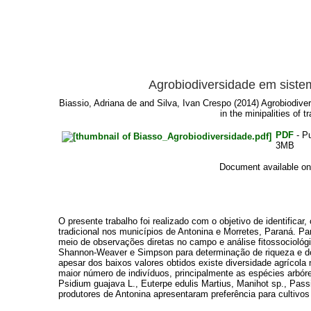
Agrobiodiversidade em sistem
Biassio, Adriana de
and
Silva, Ivan Crespo
(2014) Agrobiodiver
in the minipalities of 
PDF
- Pu
3MB
Document available on
O presente trabalho foi realizado com o objetivo de identificar
tradicional nos municípios de Antonina e Morretes, Paraná. P
meio de observações diretas no campo e análise fitossociológi
Shannon-Weaver e Simpson para determinação de riqueza e do
apesar dos baixos valores obtidos existe diversidade agrícola
maior número de indivíduos, principalmente as espécies arbóre
Psidium guajava L., Euterpe edulis Martius, Manihot sp., Pass
produtores de Antonina apresentaram preferência para cultivos