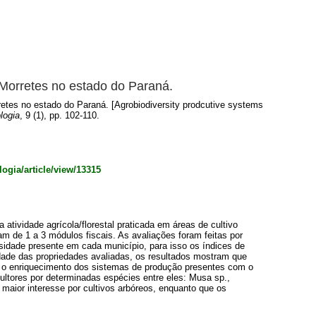
 Morretes no estado do Paraná.
retes no estado do Paraná. [Agrobiodiversity prodcutive systems
logia
, 9 (1), pp. 102-110.
ogia/article/view/13315
 atividade agrícola/florestal praticada em áreas de cultivo
m de 1 a 3 módulos fiscais. As avaliações foram feitas por
rsidade presente em cada município, para isso os índices de
de das propriedades avaliadas, os resultados mostram que
to, o enriquecimento dos sistemas de produção presentes com o
ultores por determinadas espécies entre eles: Musa sp.,
maior interesse por cultivos arbóreos, enquanto que os