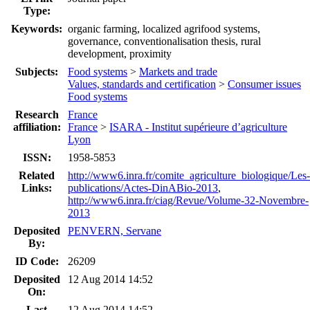
Type:
Keywords:
organic farming, localized agrifood systems,
governance, conventionalisation thesis, rural
development, proximity
Subjects:
Food systems
>
Markets and trade
Values, standards and certification
>
Consumer issues
Food systems
Research
France
affiliation:
France
>
ISARA - Institut supérieure d’agriculture
Lyon
ISSN:
1958-5853
Related
http://www6.inra.fr/comite_agriculture_biologique/Les-
Links:
publications/Actes-DinABio-2013
,
http://www6.inra.fr/ciag/Revue/Volume-32-Novembre-
2013
Deposited
PENVERN, Servane
By:
ID Code:
26209
Deposited
12 Aug 2014 14:52
On:
Last
12 Aug 2014 14:52