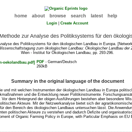
home
about
browse
search
latest
help
Login
|
Create Account
Methode zur Analyse des Politiksystems für den ökolog
alyse des Politiksystems für den ökologischen Landbau in Europa. [Network 
 Wissenschaftstagung zum ökologischen Landbau: Ökologischer Landbau der Z
Wien - Institut für Ökologischen Landbau, pp. 293-296.
PDF
- German/Deutsch
260kB
Summary in the original language of the document
 und mit welchen Instrumenten der ökologischen Landbau in Europa politisch 
ikmaßnahmen und die Entwicklung neuer Politikinstrumente. Forschungsansät
). Vor dem Hintergrund der obigen Ausführungen bestehen aber besondere Wiss
litischen Akteure. Mit der Netzwerkanalyse bietet sich der agrarökonomische
 für den Bereich des ökologischen Landbaus untersuchen lässt. Die Anwendun
ten politischen Akteure zu verstehen und dadurch Defizite und organisatorisch
opment of Organic Farming Policy in Europe, with Particular Emphasis on E