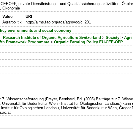
t: CEEOFP, private Dienstleistungs- und Qualitätssicherungsaktivitäten, Ökol
k, Ökonomie
Value
URI
Agrarpolitik
http://aims.fao.org/aos/agrovoc/c_201
licy environments and social economy
- Research Institute of Organic Agriculture Switzerland
>
Society
>
Agri
5th Framework Programme
>
Organic Farming Policy EU-CEE-OFP
s
 7. Wissenschaftstagung (Freyer, Bernhard, Ed. (2003) Beiträge zur 7. Wis
 Universität für Bodenkultur Wien - Institut für Ökologischen Landbau.) kann
Institut für Ökologischen Landbau, Universität für Bodenkultur Wien, Grego
.ac.at