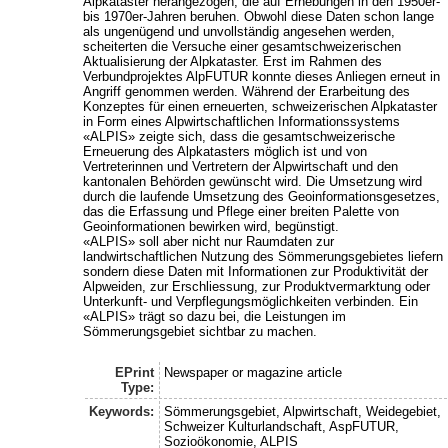
Alpkataster herangezogen, die auf Erhebungen in den 1950er-
bis 1970er-Jahren beruhen. Obwohl diese Daten schon lange
als ungenügend und unvollständig angesehen werden,
scheiterten die Versuche einer gesamtschweizerischen
Aktualisierung der Alpkataster. Erst im Rahmen des
Verbundprojektes AlpFUTUR konnte dieses Anliegen erneut in
Angriff genommen werden. Während der Erarbeitung des
Konzeptes für einen erneuerten, schweizerischen Alpkataster
in Form eines Alpwirtschaftlichen Informationssystems
«ALPIS» zeigte sich, dass die gesamtschweizerische
Erneuerung des Alpkatasters möglich ist und von
Vertreterinnen und Vertretern der Alpwirtschaft und den
kantonalen Behörden gewünscht wird. Die Umsetzung wird
durch die laufende Umsetzung des Geoinformationsgesetzes,
das die Erfassung und Pflege einer breiten Palette von
Geoinformationen bewirken wird, begünstigt.
«ALPIS» soll aber nicht nur Raumdaten zur
landwirtschaftlichen Nutzung des Sömmerungsgebietes liefern
sondern diese Daten mit Informationen zur Produktivität der
Alpweiden, zur Erschliessung, zur Produktvermarktung oder
Unterkunft- und Verpflegungsmöglichkeiten verbinden. Ein
«ALPIS» trägt so dazu bei, die Leistungen im
Sömmerungsgebiet sichtbar zu machen.
EPrint
Newspaper or magazine article
Type:
Keywords:
Sömmerungsgebiet, Alpwirtschaft, Weidegebiet,
Schweizer Kulturlandschaft, AspFUTUR,
Sozioökonomie, ALPIS