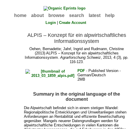
home
about
browse
search
latest
help
Login
|
Create Account
ALPIS – Konzept für ein alpwirtschaftliches
Informationssystem
Oehen, Bernadette
;
Jahrl, Ingrid
and
Rudmann, Christine
(2013) ALPIS – Konzept für ein alpwirtschaftliches
Informationssystem.
Agrarforschung Schweiz
, 2013, 4 (3), pp.
116-123.
PDF
- Published Version -
German/Deutsch
2MB
Summary in the original language of the
document
Die Alpwirtschaft befindet sich in einem stetigen Wandel:
Regionalpolitische Entwicklungen und Umweltanliegen stehen
Anforderungen an Rentabilität und effiziente Bewirtschaftung
gegenüber. Mangels neuerer Datengrundlagen werden für
alpwirtschaftliche Entscheidungen in vielen Kantonen die