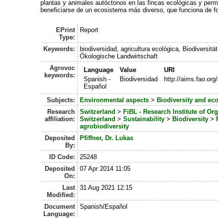
plantas y animales autóctonos en las fincas ecológicas y permi
beneficiarse de un ecosistema más diverso, que funciona de f
EPrint
Report
Type:
Keywords:
biodiversidad, agricultura ecológica, Biodiversität,
Ökologische Landwirtschaft
Agrovoc
Language
Value
URI
keywords:
Spanish -
Biodiversidad
http://aims.fao.or
Español
Subjects:
Environmental aspects
>
Biodiversity and ec
Research
Switzerland
>
FiBL - Research Institute of Or
affiliation:
Switzerland
>
Sustainability
>
Biodiversity
>
agrobiodiversity
Deposited
Pfiffner, Dr. Lukas
By:
ID Code:
25248
Deposited
07 Apr 2014 11:05
On:
Last
31 Aug 2021 12:15
Modified:
Document
Spanish/Español
Language: