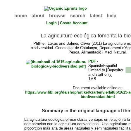
home
about
browse
search
latest
help
Login
|
Create Account
La agriculture ecológica fomenta la bi
Pfiffner, Lukas
and
Balmer, Oliver
(2011) La agriculture e
biodiversidad. Generalitat de Catalunya, Departament d'Agr
Pesca, Alimentació i Medi Natural.
PDF
-
Spanish/Español
Limited to [Depositor
and staff only]
1MB
Document available online at:
https://www.fibl.org/de/shop/artikel/c/artenvielfalt/p/1615-a
biodiversidad.html
Summary in the original language of th
La agricultura ecológica ofrece claras ventajas en relación a la
comparación con la agricultura convencional. Una agricultura 
proporción más alta de áreas naturales y seminaturales facilita