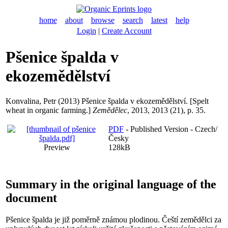
home
about
browse
search
latest
help
Login
|
Create Account
Pšenice špalda v
ekozemědělství
Konvalina, Petr
(2013) Pšenice špalda v ekozemědělství. [Spelt
wheat in organic farming.]
Zemědělec
, 2013, 2013 (21), p. 35.
PDF
- Published Version - Czech/
Česky
Preview
128kB
Summary in the original language of the
document
Pšenice špalda je již poměrně známou plodinou. Čeští zemědělci za