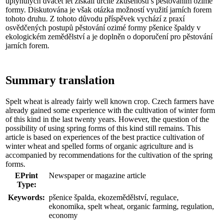
uplynulých dvacet let získali určité zkušenosti s pěstováním ozimé
formy. Diskutována je však otázka možností využití jarních forem
tohoto druhu. Z tohoto důvodu příspěvek vychází z praxí
osvědčených postupů pěstování ozimé formy pšenice špaldy v
ekologickém zemědělství a je doplněn o doporučení pro pěstování
jarních forem.
Summary translation
Spelt wheat is already fairly well known crop. Czech farmers have
already gained some experience with the cultivation of winter form
of this kind in the last twenty years. However, the question of the
possibility of using spring forms of this kind still remains. This
article is based on experiences of the best practice cultivation of
winter wheat and spelled forms of organic agriculture and is
accompanied by recommendations for the cultivation of the spring
forms.
EPrint
Newspaper or magazine article
Type:
Keywords:
pšenice špalda, ekozemědělství, regulace,
ekonomika, spelt wheat, organic farming, regulation,
economy