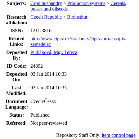
Subjects:
Crop husbandry
>
Production systems
>
Cereals,
pulses and oilseeds
Research
Czech Republic
>
Bioinstitut
affiliation:
ISSN:
1211-3816
Related
http://www.ctpez.cz/cz/clanky/ctpez-pro-casopis-
Links:
zemedelec
Deposited
Pudláková, Mgr. Tereza
By:
ID Code:
24892
Deposited
03 Jan 2014 10:33
On:
Last
03 Jan 2014 10:33
Modified:
Document
Czech/Česky
Language:
Status:
Published
Refereed:
Not peer-reviewed
Repository Staff Only:
item control page