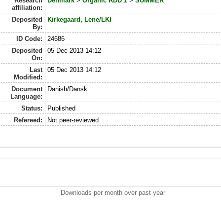
Research
Denmark
>
Organic RDD 1
>
SUMMER
affiliation:
Deposited
Kirkegaard, Lene/LKI
By:
ID Code:
24686
Deposited
05 Dec 2013 14:12
On:
Last
05 Dec 2013 14:12
Modified:
Document
Danish/Dansk
Language:
Status:
Published
Refereed:
Not peer-reviewed
Downloads per month over past year