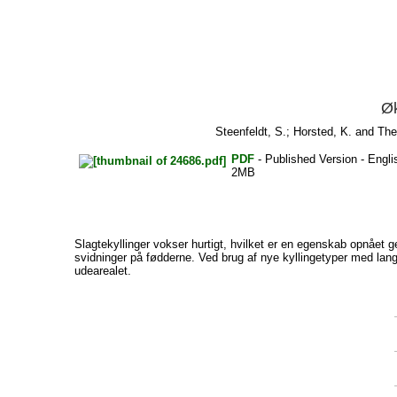
Øk
Steenfeldt, S.
;
Horsted, K.
and
The
PDF
- Published Version - Engli
2MB
Slagtekyllinger vokser hurtigt, hvilket er en egenskab opnået g
svidninger på fødderne. Ved brug af nye kyllingetyper med lan
udearealet.