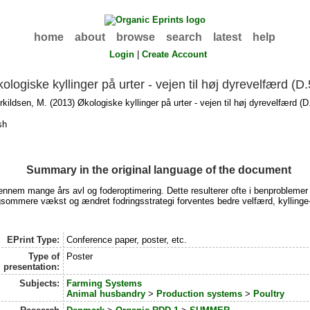
home
about
browse
search
latest
help
Login
|
Create Account
ologiske kyllinger på urter - vejen til høj dyrevelfærd (D.
rkildsen, M.
(2013) Økologiske kyllinger på urter - vejen til høj dyrevelfærd (D
sh
Summary in the original language of the document
ennem mange års avl og foderoptimering. Dette resulterer ofte i benproblemer og
gsommere vækst og ændret fodringsstrategi forventes bedre velfærd, kyllinge-
EPrint Type:
Conference paper, poster, etc.
Type of
Poster
presentation:
Subjects:
Farming Systems
Animal husbandry
>
Production systems
>
Poultry