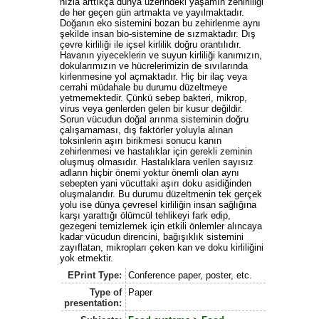
hızla arttıkça dünya üzerindeki yaşamın zehirliliği
de her geçen gün artmakta ve yayılmaktadır.
Doğanın eko sistemini bozan bu zehirlenme aynı
şekilde insan bio-sistemine de sızmaktadır. Dış
çevre kirliliği ile içsel kirlilik doğru orantılıdır.
Havanın yiyeceklerin ve suyun kirliliği kanımızın,
dokularımızın ve hücrelerimizin de sıvılarında
kirlenmesine yol açmaktadır. Hiç bir ilaç veya
cerrahi müdahale bu durumu düzeltmeye
yetmemektedir. Çünkü sebep bakteri, mikrop,
virus veya genlerden gelen bir kusur değildir.
Sorun vücudun doğal arınma sisteminin doğru
çalışamaması, dış faktörler yoluyla alınan
toksinlerin aşırı birikmesi sonucu kanın
zehirlenmesi ve hastalıklar için gerekli zeminin
oluşmuş olmasıdır. Hastalıklara verilen sayısız
adların hiçbir önemi yoktur önemli olan aynı
sebepten yani vücuttaki aşırı doku asidiğinden
oluşmalarıdır. Bu durumu düzeltmenin tek gerçek
yolu ise dünya çevresel kirliliğin insan sağlığına
karşı yarattığı ölümcül tehlikeyi fark edip,
gezegeni temizlemek için etkili önlemler alıncaya
kadar vücudun direncini, bağışıklık sistemini
zayıflatan, mikropları çeken kan ve doku kirliliğini
yok etmektir.
EPrint Type:
Conference paper, poster, etc.
Type of
Paper
presentation: