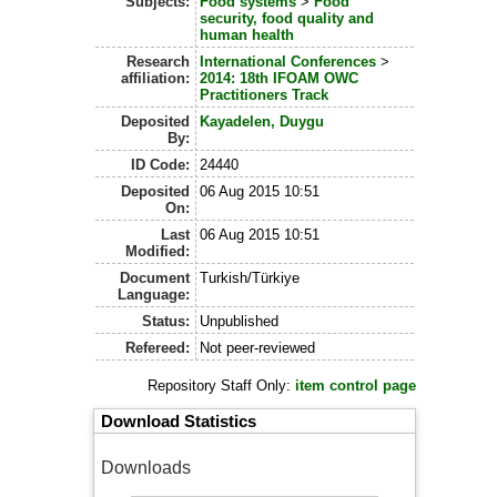
Subjects:
Food systems
>
Food
security, food quality and
human health
Research
International Conferences
>
affiliation:
2014: 18th IFOAM OWC
Practitioners Track
Deposited
Kayadelen, Duygu
By:
ID Code:
24440
Deposited
06 Aug 2015 10:51
On:
Last
06 Aug 2015 10:51
Modified:
Document
Turkish/Türkiye
Language:
Status:
Unpublished
Refereed:
Not peer-reviewed
Repository Staff Only:
item control page
Download Statistics
Downloads