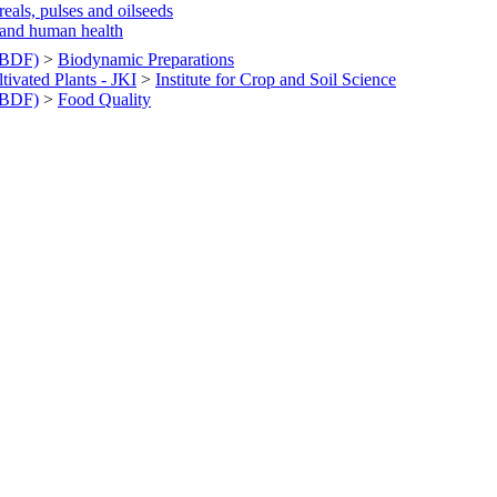
eals, pulses and oilseeds
y and human health
 IBDF)
>
Biodynamic Preparations
tivated Plants - JKI
>
Institute for Crop and Soil Science
 IBDF)
>
Food Quality