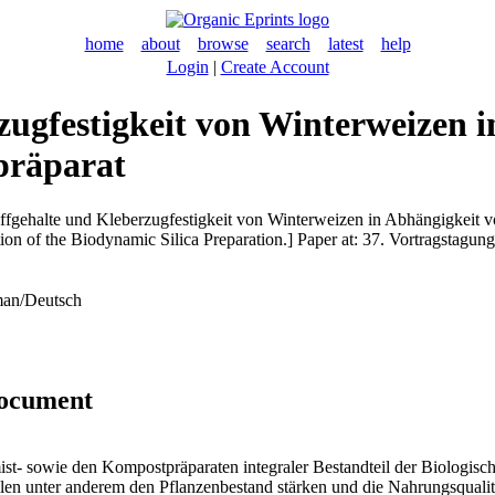
home
about
browse
search
latest
help
Login
|
Create Account
zugfestigkeit von Winterweizen 
präparat
ffgehalte und Kleberzugfestigkeit von Winterweizen in Abhängigkeit v
ion of the Biodynamic Silica Preparation.] Paper at: 37. Vortragstagun
an/Deutsch
document
st- sowie den Kompostpräparaten integraler Bestandteil der Biologisc
llen unter anderem den Pflanzenbestand stärken und die Nahrungsquali