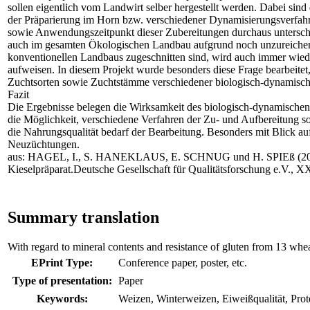
sollen eigentlich vom Landwirt selber hergestellt werden. Dabei sind
der Präparierung im Horn bzw. verschiedener Dynamisierungsverfahr
sowie Anwendungszeitpunkt dieser Zubereitungen durchaus unterschi
auch im gesamten Ökologischen Landbau aufgrund noch unzureichend 
konventionellen Landbaus zugeschnitten sind, wird auch immer wieder
aufweisen. In diesem Projekt wurde besonders diese Frage bearbeitet
Zuchtsorten sowie Zuchtstämme verschiedener biologisch-dynamisch
Fazit
Die Ergebnisse belegen die Wirksamkeit des biologisch-dynamischen H
die Möglichkeit, verschiedene Verfahren der Zu- und Aufbereitung s
die Nahrungsqualität bedarf der Bearbeitung. Besonders mit Blick a
Neuzüchtungen.
aus: HAGEL, I., S. HANEKLAUS, E. SCHNUG und H. SPIEß (2002): M
Kieselpräparat.Deutsche Gesellschaft für Qualitätsforschung e.V., 
Summary translation
With regard to mineral contents and resistance of gluten from 13 whea
EPrint Type:
Conference paper, poster, etc.
Type of presentation:
Paper
Keywords:
Weizen, Winterweizen, Eiweißqualität, Prot