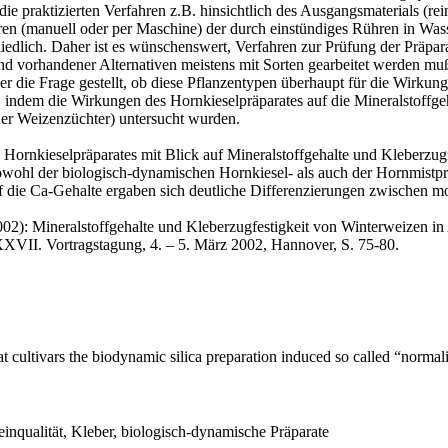
 die praktizierten Verfahren z.B. hinsichtlich des Ausgangsmaterials (r
en (manuell oder per Maschine) der durch einstündiges Rühren in Was
edlich. Daher ist es wünschenswert, Verfahren zur Prüfung der Präpa
vorhandener Alternativen meistens mit Sorten gearbeitet werden muß, 
 die Frage gestellt, ob diese Pflanzentypen überhaupt für die Wirkung
, indem die Wirkungen des Hornkieselpräparates auf die Mineralstoffg
er Weizenzüchter) untersucht wurden.
ornkieselpräparates mit Blick auf Mineralstoffgehalte und Kleberzugfe
owohl der biologisch-dynamischen Hornkiesel- als auch der Hornmistpr
uf die Ca-Gehalte ergaben sich deutliche Differenzierungen zwischen m
ineralstoffgehalte und Kleberzugfestigkeit von Winterweizen in 
XXXVII. Vortragstagung, 4. – 5. März 2002, Hannover, S. 75-80.
t cultivars the biodynamic silica preparation induced so called “normal
einqualität, Kleber, biologisch-dynamische Präparate