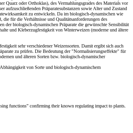
einer Quarz oder Orthoklas), des Vermahlungsgrades des Materials vor
ser aufzuschließenden Präparatesubstanzen sowie Alter und Zustand
ratewirksamkeit zu entwickeln. Da im biologisch-dynamischen wie
die für die Verhältnisse und Qualitätsanforderungen des
en der biologisch-dynamischen Präparate die gewünschte Sensibilität
ehalte und Kleberzugfestigkeit von Winterweizen (moderne und ältere
stigkeit sehr verschiedener Weizensorten. Damit ergibt sich auch
äparate zu prüfen. Die Bedeutung der "Normalisierungseffekte" für
odernen und älteren Sorten bzw. biologisch-dynamischer
Abhängigkeit von Sorte und biologisch-dynamischem
ising functions” confirming their known regulating impact to plants.