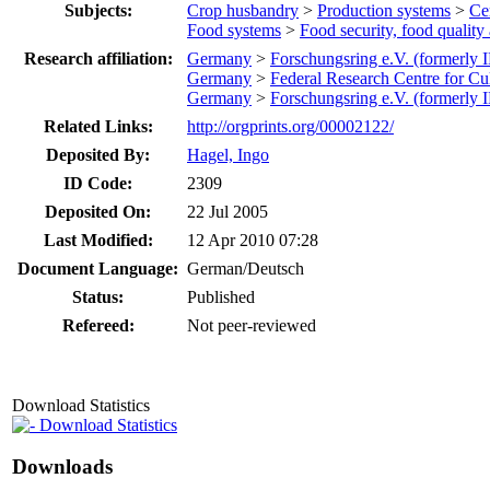
Subjects:
Crop husbandry
>
Production systems
>
Cer
Food systems
>
Food security, food qualit
Research affiliation:
Germany
>
Forschungsring e.V. (formerly
Germany
>
Federal Research Centre for Cul
Germany
>
Forschungsring e.V. (formerly
Related Links:
http://orgprints.org/00002122/
Deposited By:
Hagel, Ingo
ID Code:
2309
Deposited On:
22 Jul 2005
Last Modified:
12 Apr 2010 07:28
Document Language:
German/Deutsch
Status:
Published
Refereed:
Not peer-reviewed
Download Statistics
Download Statistics
Downloads