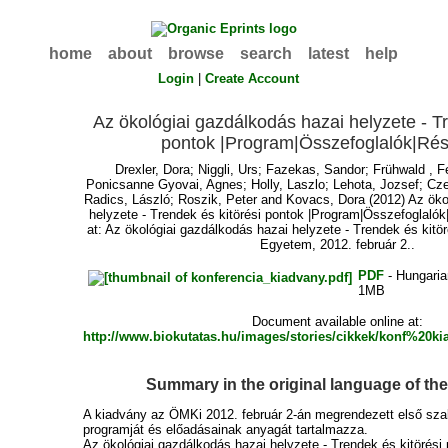
home
about
browse
search
latest
help
Login
|
Create Account
Az ökológiai gazdálkodás hazai helyzete - Tr
pontok |Program|Összefoglalók|Rés
Drexler, Dora
;
Niggli, Urs
;
Fazekas, Sandor
;
Frühwald , F
Ponicsanne Gyovai, Agnes
;
Holly, Laszlo
;
Lehota, Jozsef
;
Cze
Radics, László
;
Roszik, Peter
and
Kovacs, Dora
(2012) Az öko
helyzete - Trendek és kitörési pontok |Program|Összefoglaló
at: Az ökológiai gazdálkodás hazai helyzete - Trendek és kitö
Egyetem, 2012. február 2..
PDF
- Hungari
1MB
Document available online at:
http://www.biokutatas.hu/images/stories/cikkek/konf%20k
Summary in the original language of t
A kiadvány az ÖMKi 2012. február 2-án megrendezett első sza
programját és előadásainak anyagát tartalmazza.
Az ökológiai gazdálkodás hazai helyzete - Trendek és kitörési