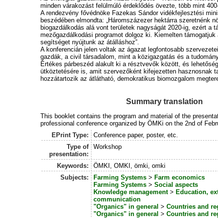
minden várakozást felülmúló érdeklődés övezte, több mint 400-
A rendezvény fővédnöke Fazekas Sándor vidékfejlesztési minis
beszédében elmondta: „Háromszázezer hektárra szeretnénk n
biogazdálkodás alá vont területek nagyságát 2020-ig, ezért a t
mezőgazdálkodási programot dolgoz ki. Kiemelten támogatjuk 
segítséget nyújtunk az átálláshoz”.
A konferencián jelen voltak az ágazat legfontosabb szervezete
gazdák, a civil társadalom, mint a közigazgatás és a tudomány
Értékes párbeszéd alakult ki a résztvevők között, és lehetősé
ütköztetésére is, amit szervezőként kifejezetten hasznosnak t
hozzátartozik az átlátható, demokratikus biomozgalom megte
Summary translation
This booklet contains the program and material of the presentat
professional conference organized by ÖMKi on the 2nd of Febr
EPrint Type:
Conference paper, poster, etc.
Type of
Workshop
presentation:
Keywords:
ÖMKI, OMKI, ömki, omki
Subjects:
Farming Systems
>
Farm economics
Farming Systems
>
Social aspects
Knowledge management
>
Education, ex
communication
"Organics" in general
>
Countries and re
"Organics" in general
>
Countries and re