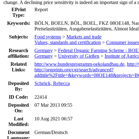
change. A declining price sensitivity is indeed an important sign of a
EPrint
Report
Type:
Keywords:
BÖLN, BOELN, BÖL, BOEL, FKZ 08OE148, Nachfrag
Preiselastizitäten, Ausgabenelastizitäten, Almost I
Subjects:
Food systems
>
Markets and trade
Values, standards and certification
>
Consumer issues
Research
Germany
>
Federal Organic Farming Scheme - BOE
affiliation:
Germany
>
University of Gießen
>
Institute of Agri
Related
http://www.bundesprogramm-oekolandbau.de
,
http:
Links:
http://orgprints.org/cgi/search/advanced?
addtitle%2Ftitle=&keywords=08OE148&projects=B
Deposited
Schröck, Rebecca
By:
ID Code:
22414
Deposited
07 Mar 2013 09:55
On:
Last
10 Aug 2021 06:57
Modified:
Document
German/Deutsch
Language: