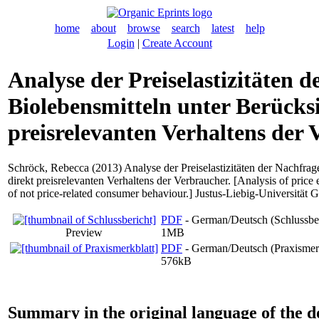
home
about
browse
search
latest
help
Login
|
Create Account
Analyse der Preiselastizitäten 
Biolebensmitteln unter Berücksi
preisrelevanten Verhaltens der
Schröck, Rebecca
(2013) Analyse der Preiselastizitäten der Nachfrag
direkt preisrelevanten Verhaltens der Verbraucher. [Analysis of price e
of not price-related consumer behaviour.] Justus-Liebig-Universität G
PDF
- German/Deutsch (Schlussber
Preview
1MB
PDF
- German/Deutsch (Praxismerk
576kB
Summary in the original language of the 