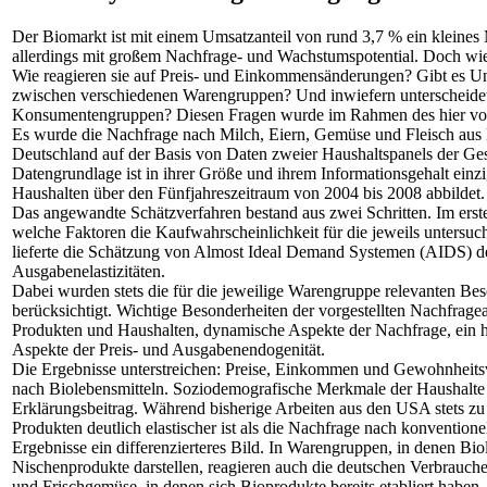
Der Biomarkt ist mit einem Umsatzanteil von rund 3,7 % ein kleine
allerdings mit großem Nachfrage- und Wachstumspotential. Doch wie 
Wie reagieren sie auf Preis- und Einkommensänderungen? Gibt es Unt
zwischen verschiedenen Warengruppen? Und inwiefern unterscheidet
Konsumentengruppen? Diesen Fragen wurde im Rahmen des hier vorg
Es wurde die Nachfrage nach Milch, Eiern, Gemüse und Fleisch aus 
Deutschland auf der Basis von Daten zweier Haushaltspanels der Ges
Datengrundlage ist in ihrer Größe und ihrem Informationsgehalt einzi
Haushalten über den Fünfjahreszeitraum von 2004 bis 2008 abbildet.
Das angewandte Schätzverfahren bestand aus zwei Schritten. Im erste
welche Faktoren die Kaufwahrscheinlichkeit für die jeweils untersuc
lieferte die Schätzung von Almost Ideal Demand Systemen (AIDS) det
Ausgabenelastizitäten.
Dabei wurden stets die für die jeweilige Warengruppe relevanten Be
berücksichtigt. Wichtige Besonderheiten der vorgestellten Nachfragea
Produkten und Haushalten, dynamische Aspekte der Nachfrage, ein 
Aspekte der Preis- und Ausgabenendogenität.
Die Ergebnisse unterstreichen: Preise, Einkommen und Gewohnheitsv
nach Biolebensmitteln. Soziodemografische Merkmale der Haushalte l
Erklärungsbeitrag. Während bisherige Arbeiten aus den USA stets z
Produkten deutlich elastischer ist als die Nachfrage nach konventionel
Ergebnisse ein differenzierteres Bild. In Warengruppen, in denen Bi
Nischenprodukte darstellen, reagieren auch die deutschen Verbrauche
und Frischgemüse, in denen sich Bioprodukte bereits etabliert haben, l