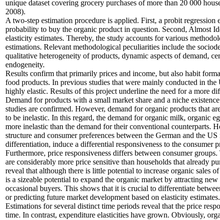
unique dataset covering grocery purchases of more than 20 000 house
2008).
A two-step estimation procedure is applied. First, a probit regression
probability to buy the organic product in question. Second, Almost
elasticity estimates. Thereby, the study accounts for various methodol
estimations. Relevant methodological peculiarities include the socio
qualitative heterogeneity of products, dynamic aspects of demand, ce
endogeneity.
Results confirm that primarily prices and income, but also habit forma
food products. In previous studies that were mainly conducted in th
highly elastic. Results of this project underline the need for a more 
Demand for products with a small market share and a niche existence see
studies are confirmed. However, demand for organic products that are
to be inelastic. In this regard, the demand for organic milk, organic e
more inelastic than the demand for their conventional counterparts. He
structure and consumer preferences between the German and the US ma
differentiation, induce a differential responsiveness to the consumer p
Furthermore, price responsiveness differs between consumer groups.
are considerably more price sensitive than households that already pur
reveal that although there is little potential to increase organic sales
is a sizeable potential to expand the organic market by attracting n
occasional buyers. This shows that it is crucial to differentiate bet
or predicting future market development based on elasticity estimates.
Estimations for several distinct time periods reveal that the price re
time. In contrast, expenditure elasticities have grown. Obviously, or