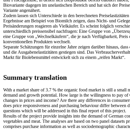
Biovariante dagegen im unelastischen Bereich und hat sich der Preise
Variante angenähert.
Zudem lassen sich Unterschiede in den berechneten Preiselastizität
Ergebnisse am Beispiel von Biomilch zeigen, dass Nicht- und Gelegen
Preisänderungen reagieren als Vielkäufer. Es scheint folglich versc
unterschiedlich preissensibel nachfragen: Eine Gruppe von „Überzeu
eine Gruppe von „Wechselkäufern“, die je nach Verfügbarkeit, Pre
konventionellen Produkten wechselt.
Separate Schätzungen für einzelne Jahre zeigen darüber hinaus, dass
und die Ausgabenelastizitäten gestiegen sind. Das Verbraucherverhalt
Markt für Biolebensmittel entwickelt sich zu einem „reifen Markt“.
Summary translation
With a market share of 3.7 % the organic food market is still a small
demand and growth potential. How large is the willingness to pay o
changes in prices and income? Are there any differences in consumer
does price responsiveness and purchasing behaviour differ between di
questions which will be addressed in this final report of this project.
Results of the project provide insights into the demand of German co
vegetables and meat. The analyses are based on two panel datasets p
comprises purchase information as well as sociodemographic character