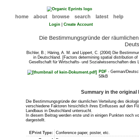
home
about
browse
search
latest
help
Login
|
Create Account
Die Bestimmungsgründe der räumlichen 
Deuts
Bichler, B.
;
Häring, A. M.
and
Lippert, C.
(2004) Die Bestimmun
in Deutschland. [Factors determining spatial distribution o
Gesellschaft für Wirtschafts- und Sozialwissenschaften des 
PDF
- German/Deutsc
58kB
Summary in the original
Die Bestimmungsgründe der räumlichen Verteilung des ökologis
verschiedene Faktoren hinsichtlich ihres Einflusses auf den Fl
Landbaus in Deutschland untersucht.
In diesem Beitrag werden erste und in einigen Punkten noch v
dargestellt.
EPrint Type:
Conference paper, poster, etc.