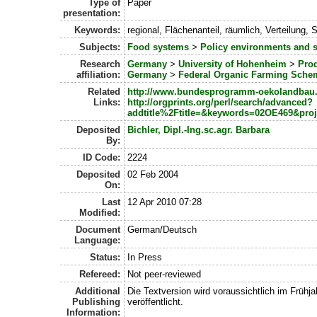
Type of
Paper
presentation:
Keywords:
regional, Flächenanteil, räumlich, Verteilun
Subjects:
Food systems
>
Policy environments and 
Research
Germany
>
University of Hohenheim
>
Pro
affiliation:
Germany
>
Federal Organic Farming Sche
Related
http://www.bundesprogramm-oekolandbau
Links:
http://orgprints.org/perl/search/advanced?
addtitle%2Ftitle=&keywords=02OE469&pro
Deposited
Bichler, Dipl.-Ing.sc.agr. Barbara
By:
ID Code:
2224
Deposited
02 Feb 2004
On:
Last
12 Apr 2010 07:28
Modified:
Document
German/Deutsch
Language:
Status:
In Press
Refereed:
Not peer-reviewed
Additional
Die Textversion wird voraussichtlich im Fr
Publishing
veröffentlicht.
Information: