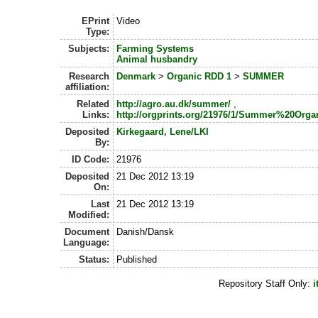
EPrint
Video
Type:
Subjects:
Farming Systems
Animal husbandry
Research
Denmark
>
Organic RDD 1
>
SUMMER
affiliation:
Related
http://agro.au.dk/summer/
,
Links:
http://orgprints.org/21976/1/Summer%20Org
Deposited
Kirkegaard, Lene/LKI
By:
ID Code:
21976
Deposited
21 Dec 2012 13:19
On:
Last
21 Dec 2012 13:19
Modified:
Document
Danish/Dansk
Language:
Status:
Published
Repository Staff Only:
i