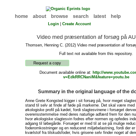
home
about
browse
search
latest
help
Login
|
Create Account
Video med præsentation af forsøg på A
Thomsen, Henning C.
(2012) Video med præsentation af forsø
Full text not available from this repository.
Document available online at:
http://www.youtube.c
v=EdkRRCNaniM&feature=youtu.be
Summary in the original language of the 
Anne Grete Kongsted kigger i sit forsøg på, hvor meget slagtesv
stand til selv at finde af føde på markerne. Det skal være med t
økologiske profil på kødet, fordi slagtesvinene i forsøget derve
overensstemmelse med deres naturlige adfærd frem for den n
hvor økologiske slagtesvin fodres efter normen og opfedes in
adgang til løbegårde. Forsøget er med til at se på mulige redu
foderomkostninger og en reduceret miljøbelastning, fordi der er 
kvælstof fra tilskudsfoder, hvis grisene selv finder noget af de