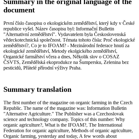
Summary in the original language of the
document
První číslo časopisu o ekologickém zemědělství, který kdy v České
republice vyšel. Název časopisu byl: Informační Bulletin
"Alternativní zemědělství". Vydavatelem byla Československá
vědeckotechnická společnost. Témata tohoto čísla: Proč ekologické
zemědělství?, Co je to IFOAM? - Mezinárodní federace hnutí za
ekologické zemědělství, Metody ekolgického zemědělství,
Organické farmářství včera a dnes, Několik slov o COSAZ
ČSVTS, Zemědělská ekoprodukce na Šumpersku, Zelenina bez
pesticidů, Přátelé přírodní výživy Praha.
Summary translation
The first number of the magazine on organic farming in the Czech
Republic. The name of the magazine was: Information Bulletin
"Alternative Agriculture." The Publisher was a Czechoslovak
science and technology company. Topics of this number: Why
organic agriculture?, What is the IFOAM?, The International
Federation for organic agriculture, Methods of organic agriculture,
Organic farming, yesterday and today, A few words about