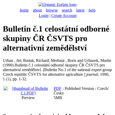
home
about
browse
search
latest
help
Login
|
Create Account
Bulletin č.1 celostátní odborné
skupiny ČR ČSVTS pro
alternativní zemědělství
Urban , Jiri
;
Bartak, Richard
;
Merhaut , Boris
and
Urbanek, Martin
(1990) Bulletin č.1 celostátní odborné skupiny ČR ČSVTS pro
alternativní zemědělství. [Bulletin No.1 of the national expert group
Czech republic ČSVTS for alternative agriculture.]
journal
, 1990,
1 (1), pp. 1-32.
PDF
- Published Version - Czech/
Česky
Preview
5MB