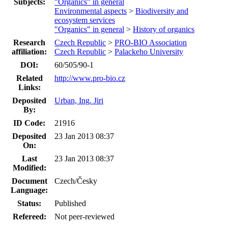
Subjects:
"Organics" in general
Environmental aspects
>
Biodiversity and
ecosystem services
"Organics" in general
>
History of organics
Research
Czech Republic
>
PRO-BIO Association
affiliation:
Czech Republic
>
Palackeho University
DOI:
60/505/90-1
Related
http://www.pro-bio.cz
Links:
Deposited
Urban, Ing. Jiri
By:
ID Code:
21916
Deposited
23 Jan 2013 08:37
On:
Last
23 Jan 2013 08:37
Modified:
Document
Czech/Česky
Language:
Status:
Published
Refereed:
Not peer-reviewed