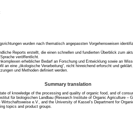
:
srichtungen wurden nach thematisch angepassten Vorgehensweisen identifizier
iche Reports erstellt, die einen schnellen und fundierten Überblick zum a
Sprache veröffentlicht.
nkomplexen erheblicher Bedarf an Forschung und Entwicklung sowie an Wissen
 an eine „ökologische Verarbeitung“, nicht hinreichend erforscht und geklärt
tzungen und Methoden definiert werden.
Summary translation
state of knowledge of the processing and quality of organic food, and of consu
stitut für biologischen Landbau (Research Institute of Organic Agriculture – 
Wirtschaftsweise e.V., and the University of Kassel’s Department for Organi
wing topics and product groups.