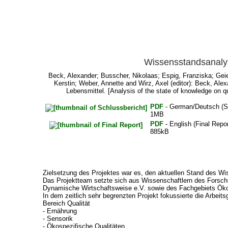
Wissensstandsanalys
Beck, Alexander
;
Busscher, Nikolaas
;
Espig, Franziska
;
Gei
Kerstin
;
Weber, Annette
and
Wirz, Axel
(editor):
Beck, Alex
Lebensmittel. [Analysis of the state of knowledge on q
PDF
- German/Deutsch (Sc
1MB
PDF
- English (Final Repor
885kB
Zielsetzung des Projektes war es, den aktuellen Stand des Wi
Das Projektteam setzte sich aus Wissenschaftlern des Forschu
Dynamische Wirtschaftsweise e.V. sowie des Fachgebiets Ökol
In dem zeitlich sehr begrenzten Projekt fokussierte die Arbe
Bereich Qualität
- Ernährung
- Sensorik
- Ökospezifische Qualitäten