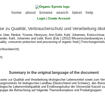
home
about
browse
search
latest
help
Login
|
Create Account
e zu Qualität, Verbraucherschutz und Verarbeitung ökol
er, Uwe
;
Henkel, Yvonne
;
Henryson, Ann-Sofie
;
Kahl, Johannes
;
Kretzschmar,
ander
;
Kahl, Johannes
and
Liebl, Boris
(Eds.) (2012) Wissensstandsanalyse zu
uality, consumer protection and processing of organic food.] Forschungsinstit
hlussbericht)
t)
Summary in the original language of the document
ssens zur Qualität und Verarbeitung ökologischer Lebensmittel sowie zum Ve
ngsinstituts für biologischen Landbau (Deutschland und Schweiz), des Büros
ogische Lebensmittelqualität und Ernährungskultur der Universität Kassel 
itsgruppe die Betrachtung auf folgende Themenkomplexe und Produktgruppen: