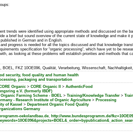
roups:
t trends were identified using appropriate methods and discussed on the basis
vide a brief but sound overview of the current state of knowledge and make it p
as published in German and in English.
h and progress is needed for all the topics discussed and that knowledge transf
equirements specification for “organic processing”, which have yet to be rese
with, as looking at these problems will establish priorities and methods that c
OEL, FKZ 10OE096, Qualität, Verarbeitung, Wissenschaft, Nachhaltigkeit,
od security, food quality and human health
ocessing, packaging and transportation
CORE Organic
>
CORE Organic II
>
AuthenticFood
ngsring e.V. (formerly IBDF)
l Organic Farming Scheme - BOEL
>
Training/Knowledge Transfer
>
Trai
rmany - Research Institute of Organic Agriculture
>
Processing
ity of Kassel
>
Department Organic Food Quality
rganizations Germany
sprogramm-oekolandbau.de
,
http://www.bundesprogramm.de/fkz=10OE0
&keywords=10OE096&projects=BOEL&_order=bypublication&_action_sea