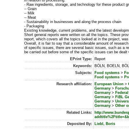
In relation to processing:
- Raw ingredients, storage, and technology for these product g
-- Grain
-- Milk
-- Meat
- Sustainability in businesses and along the process chain
- Packaging
Existing knowledge, current problems, and the latest developmen
Short general reports were written on all the topics. These pro
report, which covers all the topics looked at in the project, w
Overall, it is fair to say that a considerable amount of researc
of specific issues, there are several basic issues, such as a r
be carried out before some of the specific issues can be dealt 
EPrint Type:
Report
Keywords:
BÖLN, BOELN, BÖL, B
Subjects:
Food systems
>
Fo
Food systems
>
Pr
Research affiliation:
European Union
>
Germany
>
Forschu
Germany
>
Federa
Germany
>
FiBL Ge
Germany
>
Univers
Germany
>
Other o
Related Links:
http://www.bunde
addtitle%2Ftitle=
Deposited By:
Liebl, Boris