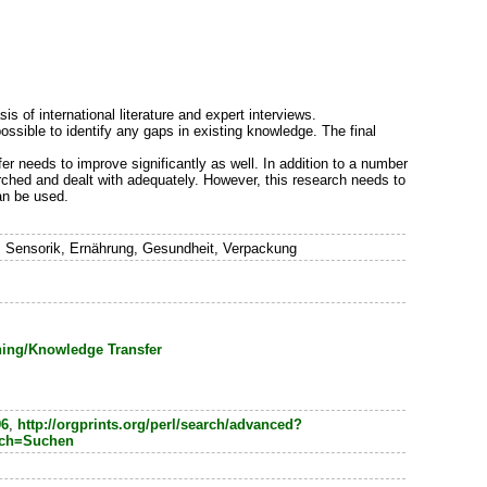
 of international literature and expert interviews.
ossible to identify any gaps in existing knowledge. The final
er needs to improve significantly as well. In addition to a number
arched and dealt with adequately. However, this research needs to
an be used.
 Sensorik, Ernährung, Gesundheit, Verpackung
ning/Knowledge Transfer
96
,
http://orgprints.org/perl/search/advanced?
rch=Suchen