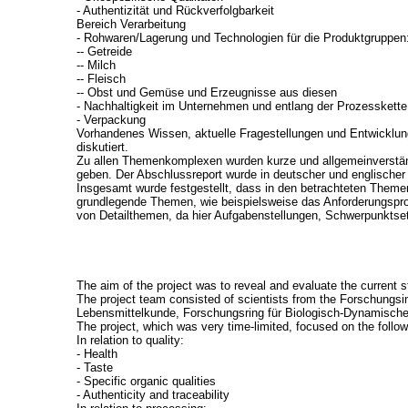
- Authentizität und Rückverfolgbarkeit
Bereich Verarbeitung
- Rohwaren/Lagerung und Technologien für die Produktgruppen
-- Getreide
-- Milch
-- Fleisch
-- Obst und Gemüse und Erzeugnisse aus diesen
- Nachhaltigkeit im Unternehmen und entlang der Prozesskette
- Verpackung
Vorhandenes Wissen, aktuelle Fragestellungen und Entwicklung
diskutiert.
Zu allen Themenkomplexen wurden kurze und allgemeinverständl
geben. Der Abschlussreport wurde in deutscher und englischer 
Insgesamt wurde festgestellt, dass in den betrachteten Theme
grundlegende Themen, wie beispielsweise das Anforderungsprofil
von Detailthemen, da hier Aufgabenstellungen, Schwerpunktse
The aim of the project was to reveal and evaluate the current 
The project team consisted of scientists from the Forschungsin
Lebensmittelkunde, Forschungsring für Biologisch-Dynamische 
The project, which was very time-limited, focused on the follo
In relation to quality:
- Health
- Taste
- Specific organic qualities
- Authenticity and traceability