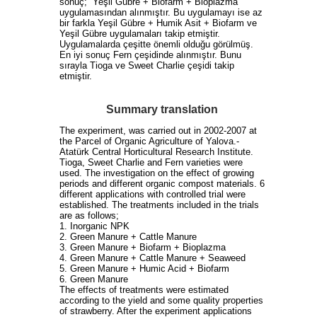
sonuç; “Yeşil Gübre + Biofarm + Bioplazma”
uygulamasından alınmıştır. Bu uygulamayı ise az
bir farkla Yeşil Gübre + Humik Asit + Biofarm ve
Yeşil Gübre uygulamaları takip etmiştir.
Uygulamalarda çeşitte önemli olduğu görülmüş.
En iyi sonuç Fern çeşidinde alınmıştır. Bunu
sırayla Tioga ve Sweet Charlie çeşidi takip
etmiştir.
Summary translation
The experiment, was carried out in 2002-2007 at
the Parcel of Organic Agriculture of Yalova.-
Atatürk Central Horticultural Research Institute.
Tioga, Sweet Charlie and Fern varieties were
used. The investigation on the effect of growing
periods and different organic compost materials. 6
different applications with controlled trial were
established. The treatments included in the trials
are as follows;
1. Inorganic NPK
2. Green Manure + Cattle Manure
3. Green Manure + Biofarm + Bioplazma
4. Green Manure + Cattle Manure + Seaweed
5. Green Manure + Humic Acid + Biofarm
6. Green Manure
The effects of treatments were estimated
according to the yield and some quality properties
of strawberry. After the experiment applications