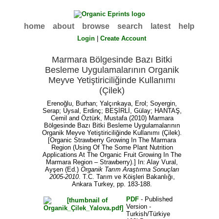
home
about
browse
search
latest
help
Login
|
Create Account
Marmara Bölgesinde Bazı Bitki
Besleme Uygulamalarının Organik
Meyve Yetiştiriciliğinde Kullanımı
(Çilek)
Erenoğlu, Burhan
;
Yalçınkaya, Erol
;
Soyergin,
Serap
;
Uysal, Erdinç
;
BEŞİRLİ, Gülay
;
HANTAŞ,
Cemil
and
Öztürk, Mustafa
(2010) Marmara
Bölgesinde Bazı Bitki Besleme Uygulamalarının
Organik Meyve Yetiştiriciliğinde Kullanımı (Çilek).
[Organic Strawberry Growing In The Marmara
Region (Using Of The Some Plant Nutrition
Applications At The Organic Fruit Growing In The
Marmara Region – Strawberry).] In:
Alay Vural,
Ayşen
(Ed.)
Organik Tarım Araştırma Sonuçları
2005-2010
. T.C. Tarım ve Köişleri Bakanlığı,
Ankara Turkey, pp. 183-188.
PDF
- Published
Version -
Turkish/Türkiye