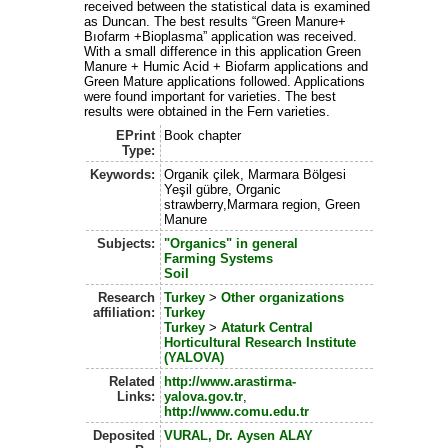
received between the statistical data is examined
as Duncan. The best results “Green Manure+
Bıofarm +Bioplasma” application was received.
With a small difference in this application Green
Manure + Humic Acid + Biofarm applications and
Green Mature applications followed. Applications
were found important for varieties. The best
results were obtained in the Fern varieties.
EPrint
Book chapter
Type:
Keywords:
Organik çilek, Marmara Bölgesi
Yeşil gübre, Organic
strawberry,Marmara region, Green
Manure
Subjects:
"Organics" in general
Farming Systems
Soil
Research
Turkey
>
Other organizations
affiliation:
Turkey
Turkey
>
Ataturk Central
Horticultural Research Institute
(YALOVA)
Related
http://www.arastirma-
Links:
yalova.gov.tr
,
http://www.comu.edu.tr
Deposited
VURAL, Dr. Aysen ALAY