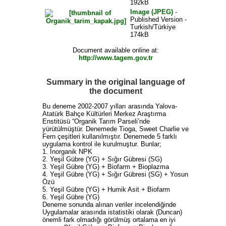
192kB
Image (JPEG)
-
Published Version -
Turkish/Türkiye
174kB
Document available online at:
http://www.tagem.gov.tr
Summary in the original language of
the document
Bu deneme 2002-2007 yılları arasında Yalova-
Atatürk Bahçe Kültürleri Merkez Araştırma
Enstitüsü “Organik Tarım Parseli’nde
yürütülmüştür. Denemede Tioga, Sweet Charlie ve
Fern çeşitleri kullanılmıştır. Denemede 5 farklı
uygulama kontrol ile kurulmuştur. Bunlar;
1. İnorganik NPK
2. Yeşil Gübre (YG) + Sığır Gübresi (SG)
3. Yeşil Gübre (YG) + Biofarm + Bioplazma
4. Yeşil Gübre (YG) + Sığır Gübresi (SG) + Yosun
Özü
5. Yeşil Gübre (YG) + Humik Asit + Biofarm
6. Yeşil Gübre (YG)
Deneme sonunda alınan veriler incelendiğinde
Uygulamalar arasında istatistiki olarak (Duncan)
önemli fark olmadığı görülmüş ortalama en iyi