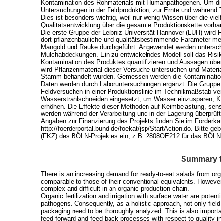
Kontamination des Rohmaterials mit Humanpathogenen. Um di
Untersuchungen in der Feldproduktion, zur Ernte und während 
Dies ist besonders wichtig, weil nur wenig Wissen über die vie
Qualitätsentwicklung über die gesamte Produktionskette vorha
Die erste Gruppe der Leibniz Universität Hannover (LUH) wird 
dort pflanzenbauliche und qualitätsbestimmende Parameter me
Mangold und Rauke durchgeführt. Angewendet werden untersc
Mulchabdeckungen. Ein zu entwickelndes Modell soll das Risik
Kontamination des Produktes quantifizieren und Aussagen über
wird Pflanzenmaterial dieser Versuche untersuchen und Materia
Stamm behandelt wurden. Gemessen werden die Kontamination 
Daten werden durch Laboruntersuchungen ergänzt. Die Gruppe 
Feldversuchen in einer Produktionslinie im Technikmaßstab ver
Wasserstrahlschneiden eingesetzt, um Wasser einzusparen, Kr
erhöhen. Die Effekte dieser Methoden auf Keimbelastung, sens
werden während der Verarbeitung und in der Lagerung überprüft
Angaben zur Finanzierung des Projekts finden Sie im Förderka
http://foerderportal.bund.de/foekat/jsp/StartAction.do. Bitte 
(FKZ) des BÖLN-Projektes ein, z.B. 2808OE212 für das BÖLN
Summary t
There is an increasing demand for ready-to-eat salads from orga
comparable to those of their conventional equivalents. However
complex and difficult in an organic production chain.
Organic fertilization and irrigation with surface water are pote
pathogens. Consequently, as a holistic approach, not only field
packaging need to be thoroughly analyzed. This is also impor
feed-forward and feed-back processes with respect to quality in