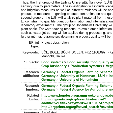
Thus, the first group of the Leibniz Universität Hannover (LUH
sensory quality parameters. The investigation will include icebe
and irrigation measures as well as different mulches will be app
production measures regarding produce contamination and quality
second group of the LUH will analyze plant material from thes
E. coli strain to quantify plant contamination and internalisati
laboratory experiments. The group of Hohenheim University will 
plant scale. For water saving reasons, to avoid cross infection
such as water-jet cutting will be applied during processing, an
further intrinsic parameters determining product quality will be
EPrint
Project description
Type:
Keywords:
BÖL, BOEL, BÖLN, BOELN, FKZ 11OE097, FKZ 11OE
Mangold, Rauke
Subjects:
Food systems
>
Food security, food quality 
Crop husbandry
>
Production systems
>
Vege
Research
Germany
>
Federal Organic Farming Scheme
affiliation:
Germany
>
University of Hannover - LUH
>
In
Germany
>
University of Hohenheim
Research
Germany
>
Federal Organic Farming Scheme
funders:
Germany
>
Federal Agency for Agriculture a
Related
http://www.bundesprogramm-oekolandbau.de
Links:
http://orgprints.org/cgi/search/advanced?
addtitle%2Ftitle=&keywords=11OE097&proje
http://orgprints.org/cgi/saved_search?saved
Acronym:
SafeSalad