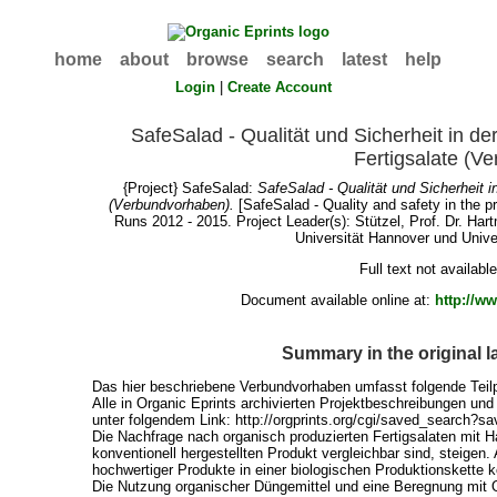
home
about
browse
search
latest
help
Login
|
Create Account
SafeSalad - Qualität und Sicherheit in de
Fertigsalate (V
{Project} SafeSalad:
SafeSalad - Qualität und Sicherheit i
(Verbundvorhaben).
[SafeSalad - Quality and safety in the pr
Runs 2012 - 2015. Project Leader(s):
Stützel, Prof. Dr. Har
Universität Hannover und Unive
Full text not availabl
Document available online at:
http://
Summary in the original 
Das hier beschriebene Verbundvorhaben umfasst folgende Te
Alle in Organic Eprints archivierten Projektbeschreibungen un
unter folgendem Link: http://orgprints.org/cgi/saved_search?s
Die Nachfrage nach organisch produzierten Fertigsalaten mit H
konventionell hergestellten Produkt vergleichbar sind, steigen. A
hochwertiger Produkte in einer biologischen Produktionskette 
Die Nutzung organischer Düngemittel und eine Beregnung mit O