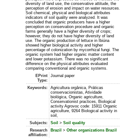
diversity of land use, the conservative attitude, the
perception of erosion and impact on water resources.
Soil chemical, physical and biological attributes
indicators of soil quality were analyzed. It was
concluded that organic producers have a higher
perception on conservation procedure and organic
farms generally have a higher diversity of crops;
however, they do not have higher diversity of land
use. The organic production of lettuce in Ibiúna
showed higher biological activity and higher
percentage of colonization by mycorrhizal fungi. The
organic system had higher organic matter content
and lower potassium. There was no significant
difference on the physical attributes evaluated
comparing conventional and organic systems.
EPrint
Journal paper
Type:
Keywords:
Agricultura orgânica, Práticas
conservacionistas, Atividade
biológica, Organic agriculture,
Conservationist practices, Biological
activity Agrovoc code: 15911 Organic
agriculture, 9264 Biological activity in
soil,
Subjects:
Soil
>
Soil quality
Research
Brazil
>
Other organizations Brazil
affiliation: