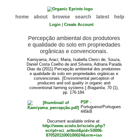
home
about
browse
search
latest
help
Login
|
Create Account
Percepção ambiental dos produtores
e qualidade do solo em propriedades
orgânicas e convencionais.
Kamiyama, Araci
;
Maria, Isabella Clerici de
;
Souza,
Daniel Costa Coelho de
and
Silveira, Adriana Parada
Dias da
(2011) Percepção ambiental dos produtores
e qualidade do solo em propriedades orgânicas e
convencionais. [Environmental perception of
producers and soil quality in organic and
conventional farming systems.]
Bragantia
, 70 (1),
pp. 176-184.
PDF
-
Portuguese/Portugues
445kB
Document available online at:
http://www.scielo.br/scielo.php?
script=sci_arttext&pid=S0006-
87052011000100024&nrm=iso