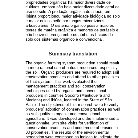
propriedades orgânicas há maior diversidade de
cultivos, embora não haja maior diversidade geral de
uso do solo. A produção orgânica de alface, em
Ibiúna proporcionou maior atividade biológica no solo
e maior colonização por fungos micorrízicos
arbusculares. O sistema orgânico possui maiores
teores de matéria orgânica e menores de potássio e
não houve diferença entre os atributos físicos do
solo dos sistemas orgânico e convencional.
Summary translation
The organic farming system production should result
in more rational use of natural resources, especially
the soil. Organic producers are required to adopt soil
conservation practices and attend to other principles
of that system. This work evaluated the
management practices and soil conservation
techniques used by organic and conventional
producers in counties Socorro (Mantiqueira and
Mogiana) and Ibiúna, located in the State of São
Paulo. The objectives of this research were to verify
producers’ adoption of conservation practices as well
as soil quality in organic and conventional
agriculture. It was developed and the implemented a
questionnaire, with site visits for verification of
conservation practices and occurrence of erosion in
30 properties. The results of the environmental
perception were expressed as indices to indicate the