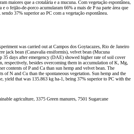
foram maiores que a crotalária e a mucuna. Com vegetação espontânea,
a e o feijão-de-porco acumularam 66% a mais de P na parte área que
1, sendo 37% superior ao PC com a vegetação espontânea.
 experiment was carried out at Campos dos Goytacazes, Rio de Janeiro
ere jack bean (Canavalia ensiformis), velvet bean (Mucuna
mp 35 days after emergency (DAE) showed higher rate of soil cover
, respectively, besides overcoming them in accumulation of K, Mg,
gher contents of P and Ca than sun hemp and velvet bean. The
unts of N and Cu than the spontaneous vegetation. Sun hemp and the
ne, yield that was 135.863 kg ha-1, being 37% superior to PC with the
tainable agriculture, 3375 Green manures, 7501 Sugarcane