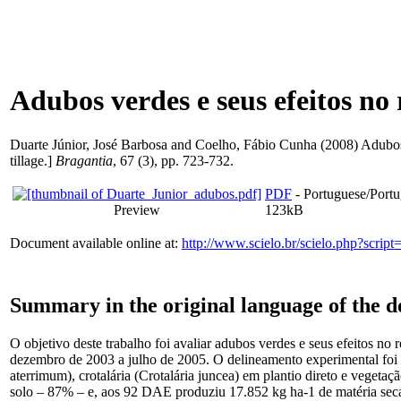
Adubos verdes e seus efeitos no
Duarte Júnior, José Barbosa
and
Coelho, Fábio Cunha
(2008) Adubos 
tillage.]
Bragantia
, 67 (3), pp. 723-732.
PDF
- Portuguese/Port
Preview
123kB
Document available online at:
http://www.scielo.br/scielo.php?scr
Summary in the original language of the 
O objetivo deste trabalho foi avaliar adubos verdes e seus efeitos n
dezembro de 2003 a julho de 2005. O delineamento experimental foi 
aterrimum), crotalária (Crotalária juncea) em plantio direto e vege
solo – 87% – e, aos 92 DAE produziu 17.852 kg ha-1 de matéria sec