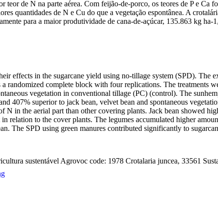
 teor de N na parte aérea. Com feijão-de-porco, os teores de P e Ca 
ores quantidades de N e Cu do que a vegetação espontânea. A crotalári
vamente para a maior produtividade de cana-de-açúcar, 135.863 kg ha-
heir effects in the sugarcane yield using no-tillage system (SPD). The
a randomized complete block with four replications. The treatments w
ontaneous vegetation in conventional tillage (PC) (control). The sunhe
 407% superior to jack bean, velvet bean and spontaneous vegetation
f N in the aerial part than other covering plants. Jack bean showed hi
rt in relation to the cover plants. The legumes accumulated higher amo
ean. The SPD using green manures contributed significantly to sugarca
gricultura sustentável Agrovoc code: 1978 Crotalaria juncea, 33561 Sus
ng