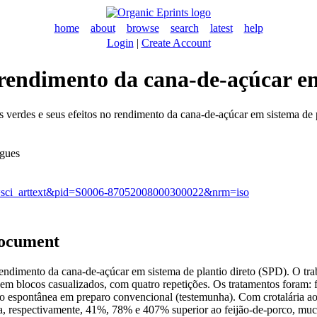
home
about
browse
search
latest
help
Login
|
Create Account
 rendimento da cana-de-açúcar em
verdes e seus efeitos no rendimento da cana-de-açúcar em sistema de pl
ugues
ipt=sci_arttext&pid=S0006-87052008000300022&nrm=iso
document
o rendimento da cana-de-açúcar em sistema de plantio direto (SPD). O t
em blocos casualizados, com quatro repetições. Os tratamentos foram:
tação espontânea em preparo convencional (testemunha). Com crotalária
a, respectivamente, 41%, 78% e 407% superior ao feijão-de-porco, muc