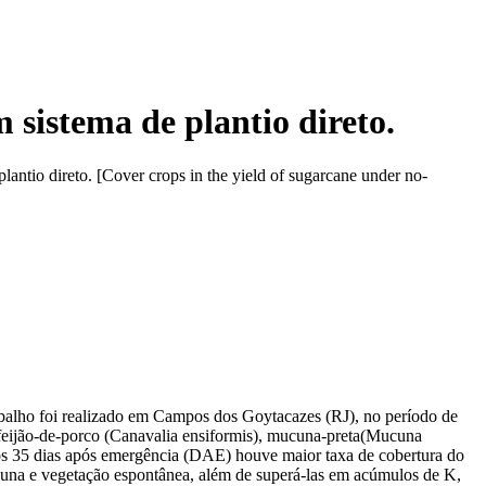
 sistema de plantio direto.
antio direto. [Cover crops in the yield of sugarcane under no-
rabalho foi realizado em Campos dos Goytacazes (RJ), no período de
 feijão-de-porco (Canavalia ensiformis), mucuna-preta(Mucuna
 aos 35 dias após emergência (DAE) houve maior taxa de cobertura do
una e vegetação espontânea, além de superá-las em acúmulos de K,