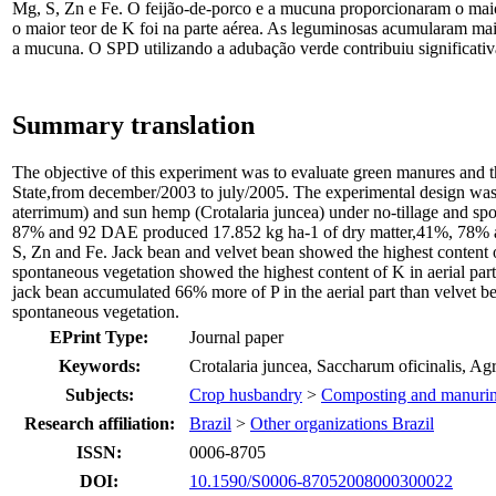
Mg, S, Zn e Fe. O feijão-de-porco e a mucuna proporcionaram o maior
o maior teor de K foi na parte aérea. As leguminosas acumularam mai
a mucuna. O SPD utilizando a adubação verde contribuiu significati
Summary translation
The objective of this experiment was to evaluate green manures and t
State,from december/2003 to july/2005. The experimental design was 
aterrimum) and sun hemp (Crotalaria juncea) under no-tillage and sp
87% and 92 DAE produced 17.852 kg ha-1 of dry matter,41%, 78% and
S, Zn and Fe. Jack bean and velvet bean showed the highest content o
spontaneous vegetation showed the highest content of K in aerial pa
jack bean accumulated 66% more of P in the aerial part than velvet b
spontaneous vegetation.
EPrint Type:
Journal paper
Keywords:
Crotalaria juncea, Saccharum oficinalis, A
Subjects:
Crop husbandry
>
Composting and manuri
Research affiliation:
Brazil
>
Other organizations Brazil
ISSN:
0006-8705
DOI:
10.1590/S0006-87052008000300022