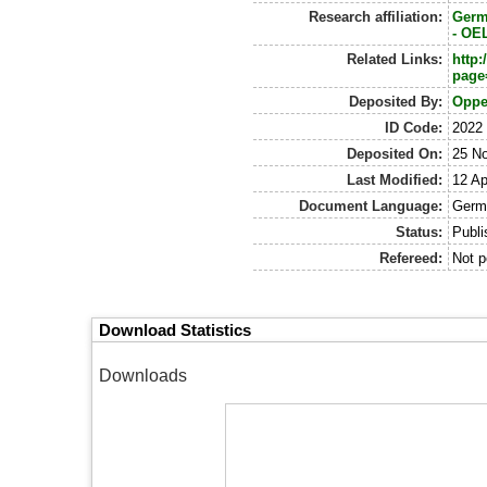
Research affiliation:
Ger
- OE
Related Links:
http
page
Deposited By:
Opper
ID Code:
2022
Deposited On:
25 N
Last Modified:
12 Ap
Document Language:
Germ
Status:
Publi
Refereed:
Not p
Download Statistics
Downloads