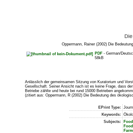
Die
Oppermann, Rainer
(2002) Die Bedeutung
PDF
- German/Deutsc
58kB
Anlässlich der gemeinsamen Sitzung von Kuratorium und Vorst
Gesellschaft. Seiner Ansicht nach ist es keine Frage, dass de
Betriebe zählte und heute bei rund 15000 Betrieben angekomme
(zitiert aus: Oppermann, R (2002) Die Bedeutung des ökologisc
EPrint Type:
Journ
Keywords:
Ökolo
Subjects:
Food
Food
Farm