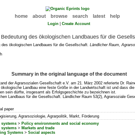
home
about
browse
search
latest
help
Login
|
Create Account
 Bedeutung des ökologischen Landbaues für die Gesells
 des ökologischen Landbaues für die Gesellschaft.
Ländlicher Raum, Agrarso
h
Summary in the original language of the document
and der Agrarsozialen Gesellschaft e.V. am 21. März 2002 referierte Dr. Ra
r ökologische Landbau eine feste Größe in der Landwirtschaft ist und dass di
n sein dürfte, insgesamt als Erfolgsgeschichte zu bezeichnen ist.
hen Landbaus für die Gesellschaft. Ländlicher Raum 53(2), Agrarsoziale Gesel
al paper
gisierung, Agrarsoziologie, Agrarpolitik, Markt, Förderung
 systems
>
Policy environments and social economy
 systems
>
Markets and trade
ing Systems
>
Social aspects