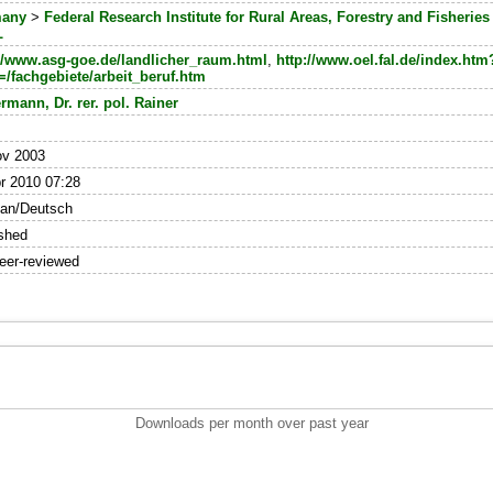
many
>
Federal Research Institute for Rural Areas, Forestry and Fisheries 
L
://www.asg-goe.de/landlicher_raum.html
,
http://www.oel.fal.de/index.htm
=/fachgebiete/arbeit_beruf.htm
mann, Dr. rer. pol. Rainer
ov 2003
r 2010 07:28
an/Deutsch
shed
eer-reviewed
Downloads per month over past year