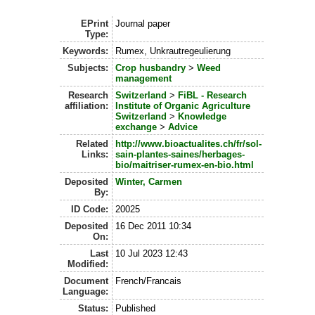
EPrint
Journal paper
Type:
Keywords:
Rumex, Unkrautregeulierung
Subjects:
Crop husbandry
>
Weed
management
Research
Switzerland
>
FiBL - Research
affiliation:
Institute of Organic Agriculture
Switzerland
>
Knowledge
exchange
>
Advice
Related
http://www.bioactualites.ch/fr/sol-
Links:
sain-plantes-saines/herbages-
bio/maitriser-rumex-en-bio.html
Deposited
Winter, Carmen
By:
ID Code:
20025
Deposited
16 Dec 2011 10:34
On:
Last
10 Jul 2023 12:43
Modified:
Document
French/Francais
Language:
Status:
Published