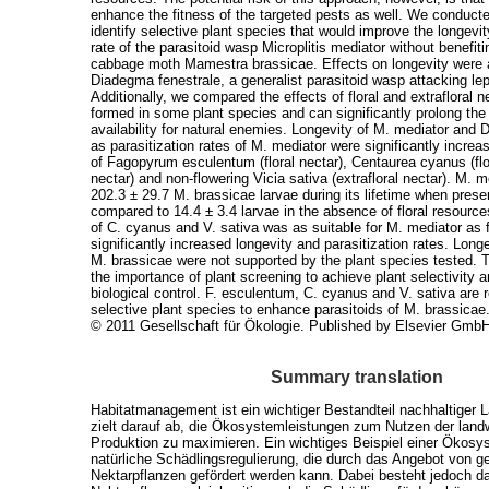
enhance the fitness of the targeted pests as well. We conduct
identify selective plant species that would improve the longevit
rate of the parasitoid wasp Microplitis mediator without benefiti
cabbage moth Mamestra brassicae. Effects on longevity were 
Diadegma fenestrale, a generalist parasitoid wasp attacking le
Additionally, we compared the effects of floral and extrafloral ne
formed in some plant species and can significantly prolong the 
availability for natural enemies. Longevity of M. mediator and D
as parasitization rates of M. mediator were significantly incre
of Fagopyrum esculentum (floral nectar), Centaurea cyanus (flor
nectar) and non-flowering Vicia sativa (extrafloral nectar). M. m
202.3 ± 29.7 M. brassicae larvae during its lifetime when pres
compared to 14.4 ± 3.4 larvae in the absence of floral resources
of C. cyanus and V. sativa was as suitable for M. mediator as f
significantly increased longevity and parasitization rates. Long
M. brassicae were not supported by the plant species tested. 
the importance of plant screening to achieve plant selectivity
biological control. F. esculentum, C. cyanus and V. sativa ar
selective plant species to enhance parasitoids of M. brassicae
© 2011 Gesellschaft für Ökologie. Published by Elsevier GmbH.
Summary translation
Habitatmanagement ist ein wichtiger Bestandteil nachhaltiger 
zielt darauf ab, die Ökosystemleistungen zum Nutzen der landw
Produktion zu maximieren. Ein wichtiges Beispiel einer Ökosys
natürliche Schädlingsregulierung, die durch das Angebot von g
Nektarpflanzen gefördert werden kann. Dabei besteht jedoch da