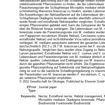
Nektarpflanzen gleichzeitig auch die Schädlinge fördern könn
selektivwirkende Pflanzenarten zu finden, die die Lebensdauer
Parasitierungsrate der Schlupfwespe Microplitis mediator erh
schmetterling Mamestra brassicae zu fördern, wurden Laborver
Die Auswirkungen der Nektarpflanzen auf die Lebensdauer der 
Schlupfwespe Diadegma fenestrale wurden ebenfalls untersuch
wurde florale und extraflorale Nektarquellen verglichen. Extraflo
einigen Pflanzenarten gebildet wird, kann die Zeitspanne der N
über die Blütezeit hinaus verlängern. Die Lebensdauer von M. 
fenestrale sowie die Parasitierungsrate von M. mediator wurd
von Fagopyrum esculentum (floraler Nektar), Cen-taurea cyanus
extrafloraler Nektar) und nicht-blühender Vicia sativa (extraflora
verlängert. M. mediator parasitierte während der gesamten Leb
durchschnittlich 202.3 ± 29.7 M. brassicae-Larven bei F. escul
Nahrungsquelle. Verglichen dazu wurden ohne Zugang zu Nekta
Larven parasitiert. Extrafloraler Nektar von C. cyanus und V. s
Lebensdauer und Parasitierungsrate von M. mediator ähnlich sta
Nektar- quellen. Lebensdauer und Eiablagerate von M. brassi
durch die geprüften Pflanzenarten nicht erhöht. Die Ergebnisse
gezielte Pflanzenprüfung auf Selektivität und Nektarverfügbarke
nötig ist und so die natürliche Schädlingsregulierung zu maxim
der Parasitoiden von M. brassicae werden F. esculentum, C. c
als selektive Pflanzenarten empfohlen.
© 2011 Gesellschaft für Ökologie. Published by Elsevier GmbH.
EPrint
Journal paper
Type:
Keywords:
Nectar, Extrafloral nectar, Habitat management,
Microplitis mediator, Diadegma fenestrale, Pfla
Biodiversität Funktionelle Biodiversität