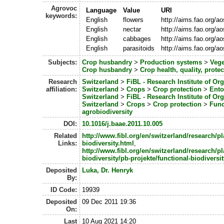
Agrovoc
Language
Value
URI
keywords:
English
flowers
http://aims.fao.org/a
English
nectar
http://aims.fao.org/a
English
cabbages
http://aims.fao.org/a
English
parasitoids
http://aims.fao.org/
Subjects:
Crop husbandry
>
Production systems
>
Vege
Crop husbandry
>
Crop health, quality, protec
Research
Switzerland
>
FiBL - Research Institute of Or
affiliation:
Switzerland
>
Crops
>
Crop protection
>
Ent
Switzerland
>
FiBL - Research Institute of Or
Switzerland
>
Crops
>
Crop protection
>
Func
agrobiodiversity
DOI:
10.1016/j.baae.2011.10.005
Related
http://www.fibl.org/en/switzerland/research/pl
Links:
biodiversity.html
,
http://www.fibl.org/en/switzerland/research/pl
biodiversity/pb-projekte/functional-biodiversi
Deposited
Luka, Dr. Henryk
By:
ID Code:
19939
Deposited
09 Dec 2011 19:36
On:
Last
10 Aug 2021 14:20