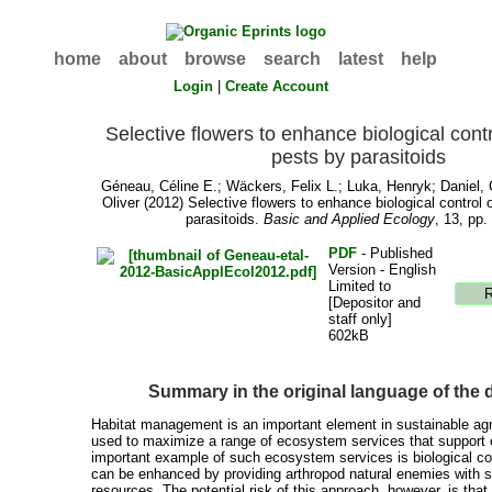
home
about
browse
search
latest
help
Login
|
Create Account
Selective flowers to enhance biological cont
pests by parasitoids
Géneau, Céline E.
;
Wäckers, Felix L.
;
Luka, Henryk
;
Daniel, 
Oliver
(2012) Selective flowers to enhance biological control
parasitoids.
Basic and Applied Ecology
, 13, pp.
PDF
- Published
Version - English
Limited to
[Depositor and
staff only]
602kB
Summary in the original language of the
Habitat management is an important element in sustainable agr
used to maximize a range of ecosystem services that support 
important example of such ecosystem services is biological co
can be enhanced by providing arthropod natural enemies with su
resources. The potential risk of this approach, however, is that