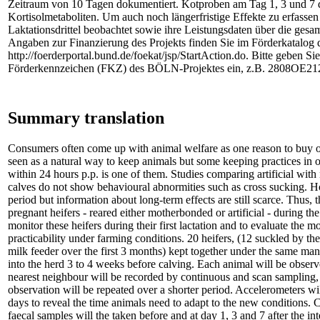
Zeitraum von 10 Tagen dokumentiert. Kotproben am Tag 1, 3 und 7 
Kortisolmetaboliten. Um auch noch längerfristige Effekte zu erfassen
Laktationsdrittel beobachtet sowie ihre Leistungsdaten über die gesa
Angaben zur Finanzierung des Projekts finden Sie im Förderkatalog 
http://foerderportal.bund.de/foekat/jsp/StartAction.do. Bitte geben Si
Förderkennzeichen (FKZ) des BÖLN-Projektes ein, z.B. 2808OE21
Summary translation
Consumers often come up with animal welfare as one reason to buy or
seen as a natural way to keep animals but some keeping practices in 
within 24 hours p.p. is one of them. Studies comparing artificial wit
calves do not show behavioural abnormities such as cross sucking. H
period but information about long-term effects are still scarce. Thus, t
pregnant heifers - reared either motherbonded or artificial - during the
monitor these heifers during their first lactation and to evaluate the 
practicability under farming conditions. 20 heifers, (12 suckled by the
milk feeder over the first 3 months) kept together under the same man
into the herd 3 to 4 weeks before calving. Each animal will be observ
nearest neighbour will be recorded by continuous and scan sampling, re
observation will be repeated over a shorter period. Accelerometers will
days to reveal the time animals need to adapt to the new conditions. Co
faecal samples will the taken before and at day 1, 3 and 7 after the int