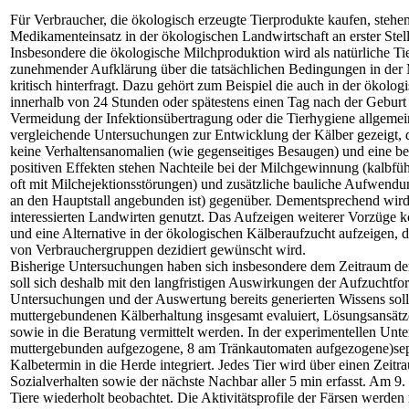
Für Verbraucher, die ökologisch erzeugte Tierprodukte kaufen, stehe
Medikamenteinsatz in der ökologischen Landwirtschaft an erster Stel
Insbesondere die ökologische Milchproduktion wird als natürliche T
zunehmender Aufklärung über die tatsächlichen Bedingungen in der 
kritisch hinterfragt. Dazu gehört zum Beispiel die auch in der ökolo
innerhalb von 24 Stunden oder spätestens einen Tag nach der Geburt
Vermeidung der Infektionsübertragung oder die Tierhygiene allgemei
vergleichende Untersuchungen zur Entwicklung der Kälber gezeigt, d
keine Verhaltensanomalien (wie gegenseitiges Besaugen) und eine be
positiven Effekten stehen Nachteile bei der Milchgewinnung (kalbf
oft mit Milchejektionsstörungen) und zusätzliche bauliche Aufwendu
an den Hauptstall angebunden ist) gegenüber. Dementsprechend wird
interessierten Landwirten genutzt. Das Aufzeigen weiterer Vorzüge 
und eine Alternative in der ökologischen Kälberaufzucht aufzeigen, d
von Verbrauchergruppen dezidiert gewünscht wird.
Bisherige Untersuchungen haben sich insbesondere dem Zeitraum de
soll sich deshalb mit den langfristigen Auswirkungen der Aufzuchtf
Untersuchungen und der Auswertung bereits generierten Wissens soll
muttergebundenen Kälberhaltung insgesamt evaluiert, Lösungsansätze 
sowie in die Beratung vermittelt werden. In der experimentellen Un
muttergebunden aufgezogene, 8 am Tränkautomaten aufgezogene)sep
Kalbetermin in die Herde integriert. Jedes Tier wird über einen Zeit
Sozialverhalten sowie der nächste Nachbar aller 5 min erfasst. Am 9
Tiere wiederholt beobachtet. Die Aktivitätsprofile der Färsen werde