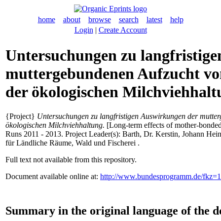
home
about
browse
search
latest
help
Login
|
Create Account
Untersuchungen zu langfristig
muttergebundenen Aufzucht von
der ökologischen Milchviehhalt
{Project}
Untersuchungen zu langfristigen Auswirkungen der mutter
ökologischen Milchviehhaltung.
[Long-term effects of mother-bonded 
Runs 2011 - 2013. Project Leader(s):
Barth, Dr. Kerstin
, Johann Hein
für Ländliche Räume, Wald und Fischerei .
Full text not available from this repository.
Document available online at:
http://www.bundesprogramm.de/fkz
Summary in the original language of the 