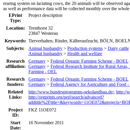
rearing system on lactating cows, the 20 animals will be observed agai
as well as performance data will be collected monthly over the whole f
EPrint
Project description
Type:
Location:
Trenthorst 32
23847 Westerau
Keywords:
Tierverhalten, Rinder, Kälberaufzucht, BÖLN, BO
Subjects:
Animal husbandry
>
Production systems
>
Dairy cattle
Animal husbandry
>
Health and welfare
Research
Germany
>
Federal Organic Farming Scheme - BOEL
affiliation:
Germany
>
Federal Research Institute for Rural Areas,
Farming - OEL
Research
Germany
>
Federal Organic Farming Scheme - BOEL
funders:
Germany
>
Federal Agency for Agriculture and Food 
Related
http://www.bundesprogramm-oekolandbau.de/
,
http:/
Links:
http://orgprints.org/perl/search/advanced?
addtitle%2Ftitle=&keywords=11OE072&projects=BOE
Project
FKZ 11OE072
ID:
Start
16 November 2011
Date: