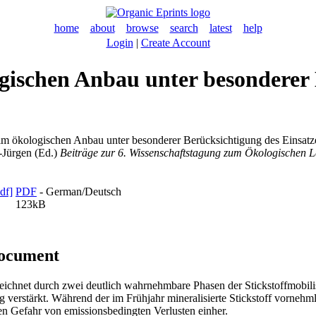
home
about
browse
search
latest
help
Login
|
Create Account
ischen Anbau unter besonderer 
m ökologischen Anbau unter besonderer Berücksichtigung des Einsatz
-Jürgen
(Ed.)
Beiträge zur 6. Wissenschaftstagung zum Ökologischen L
PDF
- German/Deutsch
123kB
document
zeichnet durch zwei deutlich wahrnehmbare Phasen der Stickstoffmobil
verstärkt. Während der im Frühjahr mineralisierte Stickstoff vornehmli
n Gefahr von emissionsbedingten Verlusten einher.