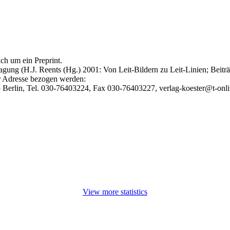
ch um ein Preprint.
agung (H.J. Reents (Hg.) 2001: Von Leit-Bildern zu Leit-Linien; Beit
er Adresse bezogen werden:
65 Berlin, Tel. 030-76403224, Fax 030-76403227, verlag-koester@t-onl
View more statistics