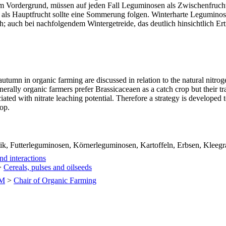
 im Vordergrund, müssen auf jeden Fall Leguminosen als Zwischenfrucht
d als Hauptfrucht sollte eine Sommerung folgen. Winterharte Legumino
ch bei nachfolgendem Wintergetreide, das deutlich hinsichtlich Ertrag
autumn in organic farming are discussed in relation to the natural nitrog
Generally organic farmers prefer Brassicaceaen as a catch crop but their 
ated with nitrate leaching potential. Therefore a strategy is developed t
rop.
k, Futterleguminosen, Körnerleguminosen, Kartoffeln, Erbsen, Kleegra
d interactions
>
Cereals, pulses and oilseeds
UM
>
Chair of Organic Farming