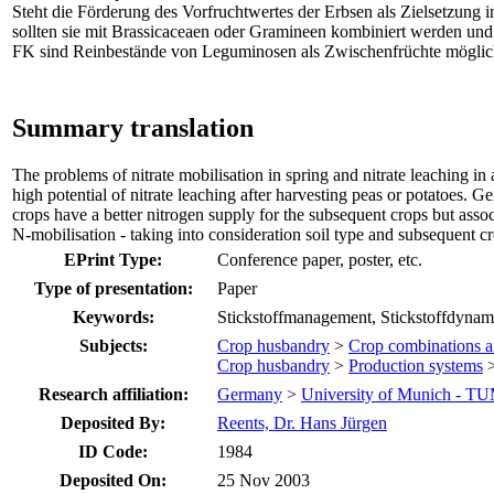
Steht die Förderung des Vorfruchtwertes der Erbsen als Zielsetzung
sollten sie mit Brassicaceaen oder Gramineen kombiniert werden un
FK sind Reinbestände von Leguminosen als Zwischenfrüchte möglich; au
Summary translation
The problems of nitrate mobilisation in spring and nitrate leaching in 
high potential of nitrate leaching after harvesting peas or potatoes. 
crops have a better nitrogen supply for the subsequent crops but associ
N-mobilisation - taking into consideration soil type and subsequent c
EPrint Type:
Conference paper, poster, etc.
Type of presentation:
Paper
Keywords:
Stickstoffmanagement, Stickstoffdynami
Subjects:
Crop husbandry
>
Crop combinations an
Crop husbandry
>
Production systems
Research affiliation:
Germany
>
University of Munich - T
Deposited By:
Reents, Dr. Hans Jürgen
ID Code:
1984
Deposited On:
25 Nov 2003