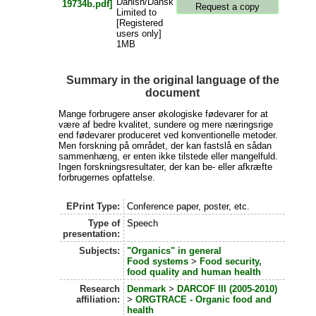
Danish/Dansk
Limited to
[Registered
users only]
1MB
Summary in the original language of the
document
Mange forbrugere anser økologiske fødevarer for at
være af bedre kvalitet, sundere og mere næringsrige
end fødevarer produceret ved konventionelle metoder.
Men forskning på området, der kan fastslå en sådan
sammenhæng, er enten ikke tilstede eller mangelfuld.
Ingen forskningsresultater, der kan be- eller afkræfte
forbrugernes opfattelse.
EPrint Type:
Conference paper, poster, etc.
Type of
Speech
presentation:
Subjects:
"Organics" in general
Food systems
>
Food security,
food quality and human health
Research
Denmark
>
DARCOF III (2005-2010)
affiliation:
>
ORGTRACE - Organic food and
health