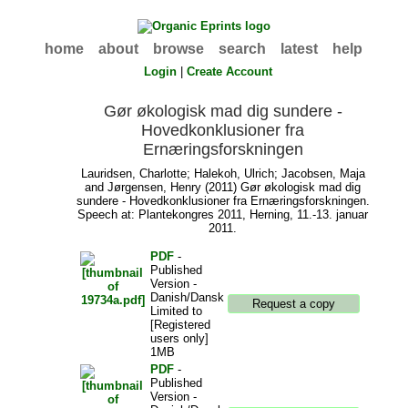
home
about
browse
search
latest
help
Login
|
Create Account
Gør økologisk mad dig sundere -
Hovedkonklusioner fra
Ernæringsforskningen
Lauridsen, Charlotte
;
Halekoh, Ulrich
;
Jacobsen, Maja
and
Jørgensen, Henry
(2011) Gør økologisk mad dig
sundere - Hovedkonklusioner fra Ernæringsforskningen.
Speech at: Plantekongres 2011, Herning, 11.-13. januar
2011.
PDF
-
Published
Version -
Danish/Dansk
Limited to
[Registered
users only]
1MB
PDF
-
Published
Version -