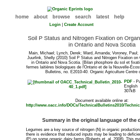
home
about
browse
search
latest
help
Login
|
Create Account
Soil P Status and Nitrogen Fixation on Orga
in Ontario and Nova Scotia
Main, Michael
;
Lynch, Derek
;
Ward, Amanda
;
Voroney, Paul
;
Juurlink, Shelly
(2010) Soil P Status and Nitrogen Fixation on
in Ontario and Nova Scotia. [Bilan phosphore du sol et fixat
fermes laitières biologiques de l'Ontario et de la Nouvelle-Éc
Bulletins, no. E2010-40. Organic Agriculture Centre
PDF
- Pu
English
307kB
Document available online at:
http://www.oacc.info/DOCs/TechnicalBulletins2010/Technic
Summary in the original language of the
Legumes are a key source of nitrogen (N) in organic producti
there is evidence that reduced inputs may be leading to defici
(P) on some organic dairy farms (Roberts et. al. 2008). This m