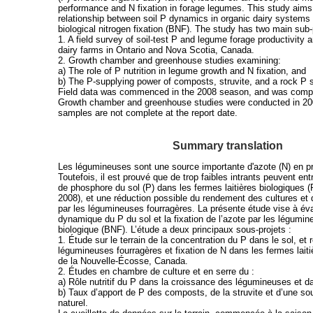
performance and N fixation in forage legumes. This study aims
relationship between soil P dynamics in organic dairy system
biological nitrogen fixation (BNF). The study has two main sub-
1. A field survey of soil-test P and legume forage productivity 
dairy farms in Ontario and Nova Scotia, Canada.
2. Growth chamber and greenhouse studies examining:
a) The role of P nutrition in legume growth and N fixation, and
b) The P-supplying power of composts, struvite, and a rock P 
Field data was commenced in the 2008 season, and was compl
Growth chamber and greenhouse studies were conducted in 20
samples are not complete at the report date.
Summary translation
Les légumineuses sont une source importante d'azote (N) en pr
Toutefois, il est prouvé que de trop faibles intrants peuvent en
de phosphore du sol (P) dans les fermes laitières biologiques (R
2008), et une réduction possible du rendement des cultures et d
par les légumineuses fourragères. La présente étude vise à éval
dynamique du P du sol et la fixation de l’azote par les légumi
biologique (BNF). L’étude a deux principaux sous-projets :
1. Étude sur le terrain de la concentration du P dans le sol, e
légumineuses fourragères et fixation de N dans les fermes laitiè
de la Nouvelle-Écosse, Canada.
2. Études en chambre de culture et en serre du :
a) Rôle nutritif du P dans la croissance des légumineuses et da
b) Taux d’apport de P des composts, de la struvite et d’une s
naturel.