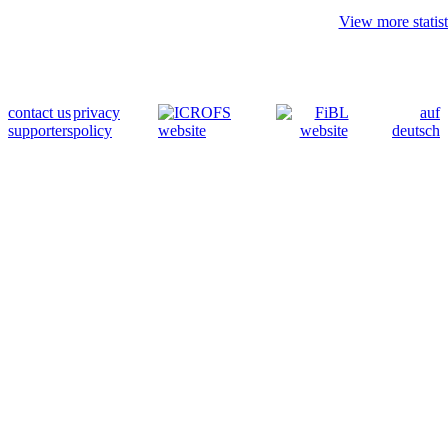
View more statist
contact us
privacy
auf
supporters
policy
deutsch