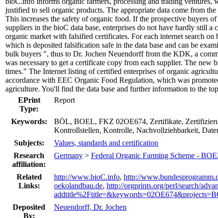
bioC.info informs organic farmers, processing and trading ventures,
justified to sell organic products. The appropriate data come from the 
This increases the safety of organic food. If the prospective buyers o
suppliers in the bioC data base, enterprises do not have hardly still
organic market with falsified certificates. For each internet search on 
which is deposited falsification safe in the data base and can be exam
bulk buyers ", thus to Dr. Jochen Neuendorff from the KDK, a commit
was necessary to get a certificate copy from each supplier. The new b
times." The Internet listing of certified enterprises of organic agricul
accordance with EEC Organic Food Regulation, which was promoted i
agriculture. You'll find the data base and further information to the t
EPrint
Report
Type:
Keywords:
BÖL, BOEL, FKZ 02OE674, Zertifikate, Zertifizier
Kontrollstellen, Kontrolle, Nachvollziehbarkeit, Dat
Subjects:
Values, standards and certification
Research
Germany
>
Federal Organic Farming Scheme - BOE
affiliation:
Related
http://www.bioC.info
,
http://www.bundesprogramm
Links:
oekolandbau.de
,
http://orgprints.org/perl/search/adv
addtitle%2Ftitle=&keywords=02OE674&projects=B
Deposited
Neuendorff, Dr. Jochen
By: