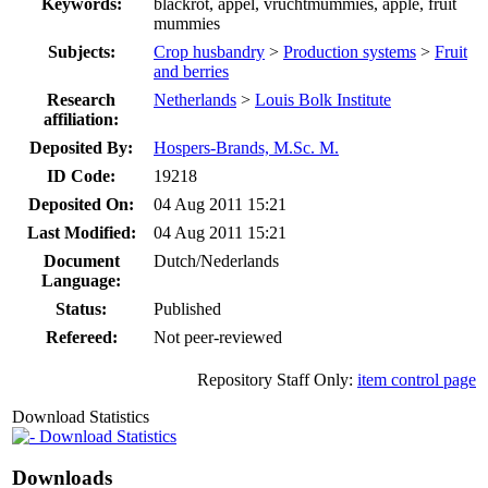
Keywords:
blackrot, appel, vruchtmummies, apple, fruit
mummies
Subjects:
Crop husbandry
>
Production systems
>
Fruit
and berries
Research
Netherlands
>
Louis Bolk Institute
affiliation:
Deposited By:
Hospers-Brands, M.Sc. M.
ID Code:
19218
Deposited On:
04 Aug 2011 15:21
Last Modified:
04 Aug 2011 15:21
Document
Dutch/Nederlands
Language:
Status:
Published
Refereed:
Not peer-reviewed
Repository Staff Only:
item control page
Download Statistics
Download Statistics
Downloads