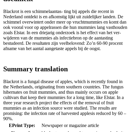
Blackrot is een schimmelaantas- ting bij appels die recent in
Nederland ontdekt is en afkomstig lijkt uit zuidelijker landen. De
schimmel overwintert onder meer op vruchtmummies en komt dan
ook vooral voor op appelrassen die hun mummies lang vasthouden
zoals Elstar. In een driejarig onderzoek is het effect van het ver-
wijderen van de mummies als infectiebron op de aantasting
bestudeerd. De resultaten zijn veelbelovend: Zo’n 60-90 procent
afname van het aantal aangetaste appels bij de oogst.
Summary translation
Blackrot is a fungal disease of apples, which is recently found in
the Netherlands, originating from southern countries. The fungus
hibernates on fruit mummies, and thus mainly occurs on apple
cultivars that keep their mummies for a long time, like Elstar. In a
three year research project the effects of the removal of fruit
mummies as an infection source were studied. The results are
promising: the infection rate of harvested applesis reduced by 60 –
90%.
EPrint Type:
Newspaper or magazine article