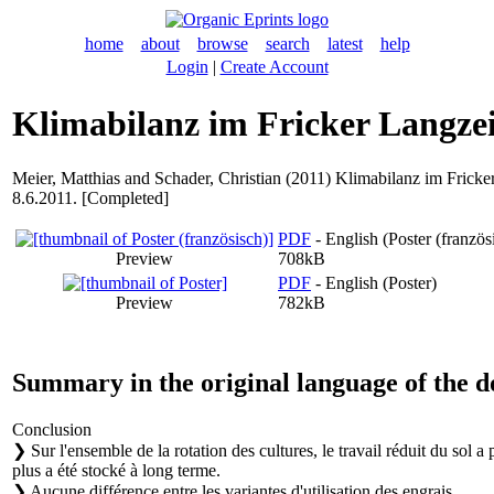
home
about
browse
search
latest
help
Login
|
Create Account
Klimabilanz im Fricker Langze
Meier, Matthias
and
Schader, Christian
(2011) Klimabilanz im Fricker 
8.6.2011. [Completed]
PDF
- English (Poster (französ
Preview
708kB
PDF
- English (Poster)
Preview
782kB
Summary in the original language of the 
Conclusion
❯ Sur l'ensemble de la rotation des cultures, le travail réduit du sol
plus a été stocké à long terme.
❯ Aucune différence entre les variantes d'utilisation des engrais.