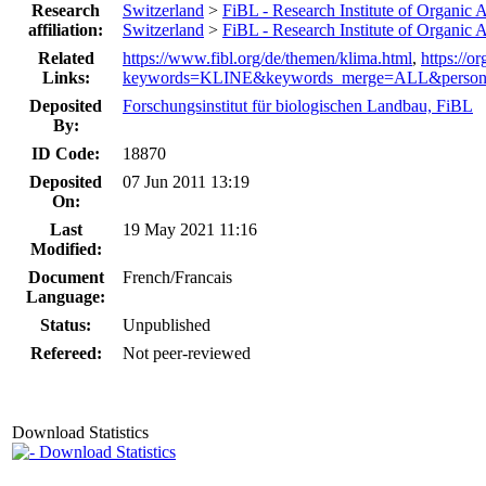
Research
Switzerland
>
FiBL - Research Institute of Organic 
affiliation:
Switzerland
>
FiBL - Research Institute of Organic 
Related
https://www.fibl.org/de/themen/klima.html
,
https://o
Links:
keywords=KLINE&keywords_merge=ALL&person=&
Deposited
Forschungsinstitut für biologischen Landbau, FiBL
By:
ID Code:
18870
Deposited
07 Jun 2011 13:19
On:
Last
19 May 2021 11:16
Modified:
Document
French/Francais
Language:
Status:
Unpublished
Refereed:
Not peer-reviewed
Download Statistics
Download Statistics