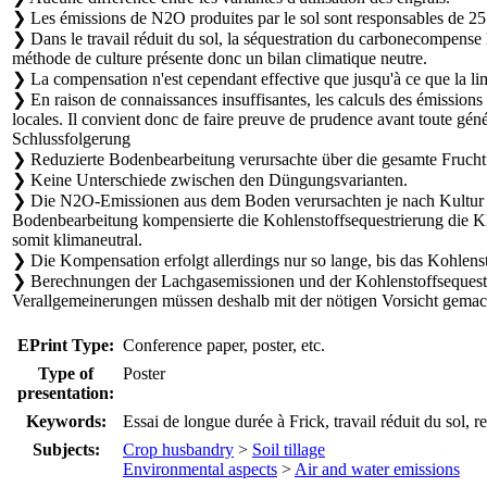
❯ Les émissions de N2O produites par le sol sont responsables de 25 à
❯ Dans le travail réduit du sol, la séquestration du carbonecompense les
méthode de culture présente donc un bilan climatique neutre.
❯ La compensation n'est cependant effective que jusqu'à ce que la limi
❯ En raison de connaissances insuffisantes, les calculs des émissions 
locales. Il convient donc de faire preuve de prudence avant toute géné
Schlussfolgerung
❯ Reduzierte Bodenbearbeitung verursachte über die gesamte Frucht
❯ Keine Unterschiede zwischen den Düngungsvarianten.
❯ Die N2O-Emissionen aus dem Boden verursachten je nach Kultur z
Bodenbearbeitung kompensierte die Kohlenstoffsequestrierung die Kl
somit klimaneutral.
❯ Die Kompensation erfolgt allerdings nur so lange, bis das Kohlenst
❯ Berechnungen der Lachgasemissionen und der Kohlenstoffsequestr
Verallgemeinerungen müssen deshalb mit der nötigen Vorsicht gemac
EPrint Type:
Conference paper, poster, etc.
Type of
Poster
presentation:
Keywords:
Essai de longue durée à Frick, travail réduit du sol
Subjects:
Crop husbandry
>
Soil tillage
Environmental aspects
>
Air and water emissions