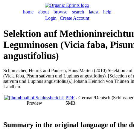
home
about
browse
search
latest
help
Login
|
Create Account
Selektion auf Methioninreichtu
Leguminosen (Vicia faba, Pisu
angustifolius)
Schumacher, Henrik
and
Paulsen, Hans Marten
(2010) Selektion auf
(Vicia faba, Pisum sativum und Lupinus angustifolius). [Selection of
sativum und Lupinus angustifolius).] Johann Heinrich von Thünen-Inst
Landbau.
PDF
- German/Deutsch (Schlussberi
Preview
5MB
Summary in the original language of the 