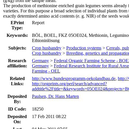
(g/kg) from the sample mean.
The production of methionine enriched grain legumes seems already fea
varieties. For this purpose a broad selection of individual plants from 
exactly determined amino acid contents (e. g. NIR) of the seeds wo
EPrint
Report
Type:
Keywords:
BÖL, BOEL, FKZ 05OE024, Methionin, Leguminosen
Ethioninlösung
Subjects:
Crop husbandry
>
Production systems
>
Cereals, pul
Crop husbandry
>
Breeding, genetics and propagatio
Research
Germany
>
Federal Organic Farming Scheme - BOE
affiliation:
Germany
>
Federal Research Institute for Rural Area
Farming - OEL
Related
http://www.bundesprogramm-oekolandbau.de
,
http:
Links:
http://orgprints.org/perl/search/advanced?
addtitle%2Ftitle=&keywords=05OE024&projects=B
Deposited
Paulsen, Dr. Hans Marten
By:
ID Code:
18250
Deposited
17 Feb 2011 08:22
On: