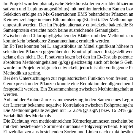
Im Projekt wurden phänotyische Selektionskriterien zur Identifizie
sativum und Lupinus angustifolius) mit methioninreichem Samen bzw
Selektion erfolgte an Mx-Generationen EMS behandelter Pflanzen anh
Keimwurzellänge in einer Ethioninlösung (Et-Test). Der Methioninge
eingestuft werden. Der im Projekt alternativ entwickelte bakterielle
Samenprotein erreichte noch keine ausreichende Genauigkeit.
Zwischen den Chlorophyllgehalten der Blätter und den Methionin- o
konnte kein belastbarer Zusammenhang ermittelt werden.
Im Et-Test konnten bei L. angustifolius im Mittel signifikant höhere
selektierten Pflanzen gegenüber den Kontrollpflanzen festgestellt we
gelang dies nicht. Bei P. sativum lagen bei den im Et-Test als potenti
absoluten Methioningehalten (g/kg) gleichzeitig auch oft hohe S-Geh
wurde im Projekt erfolgreich entwickelt, jedoch ist die vorliegende 
Methodik zu gering.
Bei den Untersuchungen zur regulatorischen Funktion vom freiem, ze
Genexpression der Pflanzen konnte eine Reduktion der allgemeinen
festgestellt werden. Ein Zusammenhang zwischen Methioningehalt un
werden.
Anhand der Aminosäurezusammensetzung in den Samen eines Legumin
der Literatur bekannte negative Korrelation zwischen Rohproteingeha
Die Methioningehalte zeigten mit 12-22% (g/16gN) bzw. 16-24% (g/
Variabilität des Merkmals.
Die Züchtung von methioninreichen Körnerleguminosen erscheint berei
mit dem bestehenden Sortiment durchaus erfolgversprechend. Empfeh
Einzelpflanzen aus bestehenden Sorten und Linien nach exakt best