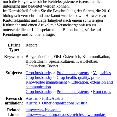
noch die Frage, wie solche Betriebssysteme wissenschaftlich
untersucht und begleitet werden können.
Im Kartoffelteil finden Sie die Beschreibung der Sorten, die 2010
biologisch vermehrt und anerkannt wurden sowie Hinweise zu
Kartoffelqualität und Lagerfähigkeit nach einem schwierigen
Kulturjahr und einen Artikel mit Versuchsergebnissen zu
unterschiedlicher Lichtspektren und Beleuchtungsstärke auf
Keimlänge und Knollenerträge.
EPrint
Report
Type:
Keywords:
Biogemüsefibel, FiBL Österreich, Kommunikation,
Bioplattform, Spezialkulturen, Kartoffelbau,
Gemüsebau, Bionet
Subjects:
Crop husbandry
>
Production systems
>
Vegetables
Crop husbandry
>
Crop health, quality, protection
Knowledge management
>
Education, extension and
communication
Crop husbandry
>
Production systems
>
Root crops
Research
Austria
>
FiBL Austria
affiliation:
Austria
>
Other organizations Austria
Related
http://www.bio-net.at
,
Links:
http://www.fibl.org/de/oesterreich/schwerpunkte-