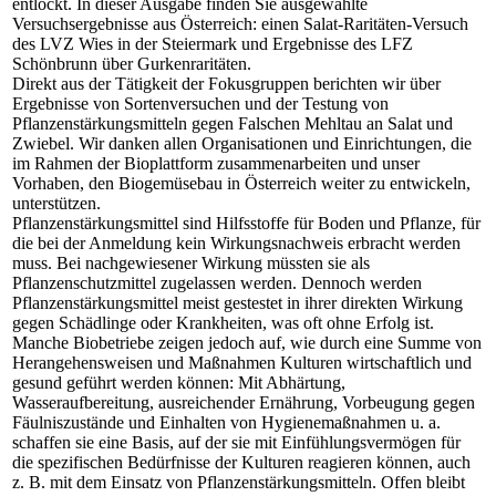
entlockt. In dieser Ausgabe finden Sie ausgewählte
Versuchsergebnisse aus Österreich: einen Salat-Raritäten-Versuch
des LVZ Wies in der Steiermark und Ergebnisse des LFZ
Schönbrunn über Gurkenraritäten.
Direkt aus der Tätigkeit der Fokusgruppen berichten wir über
Ergebnisse von Sortenversuchen und der Testung von
Pflanzenstärkungsmitteln gegen Falschen Mehltau an Salat und
Zwiebel. Wir danken allen Organisationen und Einrichtungen, die
im Rahmen der Bioplattform zusammenarbeiten und unser
Vorhaben, den Biogemüsebau in Österreich weiter zu entwickeln,
unterstützen.
Pflanzenstärkungsmittel sind Hilfsstoffe für Boden und Pflanze, für
die bei der Anmeldung kein Wirkungsnachweis erbracht werden
muss. Bei nachgewiesener Wirkung müssten sie als
Pflanzenschutzmittel zugelassen werden. Dennoch werden
Pflanzenstärkungsmittel meist gestestet in ihrer direkten Wirkung
gegen Schädlinge oder Krankheiten, was oft ohne Erfolg ist.
Manche Biobetriebe zeigen jedoch auf, wie durch eine Summe von
Herangehensweisen und Maßnahmen Kulturen wirtschaftlich und
gesund geführt werden können: Mit Abhärtung,
Wasseraufbereitung, ausreichender Ernährung, Vorbeugung gegen
Fäulniszustände und Einhalten von Hygienemaßnahmen u. a.
schaffen sie eine Basis, auf der sie mit Einfühlungsvermögen für
die spezifischen Bedürfnisse der Kulturen reagieren können, auch
z. B. mit dem Einsatz von Pflanzenstärkungsmitteln. Offen bleibt