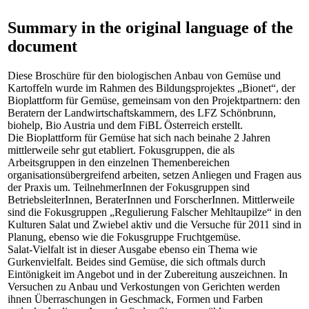
Summary in the original language of the
document
Diese Broschüre für den biologischen Anbau von Gemüse und
Kartoffeln wurde im Rahmen des Bildungsprojektes „Bionet“, der
Bioplattform für Gemüse, gemeinsam von den Projektpartnern: den
Beratern der Landwirtschaftskammern, des LFZ Schönbrunn,
biohelp, Bio Austria und dem FiBL Österreich erstellt.
Die Bioplattform für Gemüse hat sich nach beinahe 2 Jahren
mittlerweile sehr gut etabliert. Fokusgruppen, die als
Arbeitsgruppen in den einzelnen Themenbereichen
organisationsübergreifend arbeiten, setzen Anliegen und Fragen aus
der Praxis um. TeilnehmerInnen der Fokusgruppen sind
BetriebsleiterInnen, BeraterInnen und ForscherInnen. Mittlerweile
sind die Fokusgruppen „Regulierung Falscher Mehltaupilze“ in den
Kulturen Salat und Zwiebel aktiv und die Versuche für 2011 sind in
Planung, ebenso wie die Fokusgruppe Fruchtgemüse.
Salat-Vielfalt ist in dieser Ausgabe ebenso ein Thema wie
Gurkenvielfalt. Beides sind Gemüse, die sich oftmals durch
Eintönigkeit im Angebot und in der Zubereitung auszeichnen. In
Versuchen zu Anbau und Verkostungen von Gerichten werden
ihnen Überraschungen in Geschmack, Formen und Farben