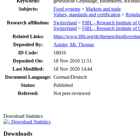
Keywords:
gesetzliche Grundlage, Bioimkerei, Richtli
Subjects:
Food systems
>
Markets and trade
Values, standards and certification
>
Regula
Research affiliation:
Switzerland
>
FiBL - Research Institute of
Switzerland
>
FiBL - Research Institute of
Related Links:
https://www.fibl.org/de/themen/biodiversitae
Deposited By:
Amsler, Mr. Thomas
ID Code:
18016
Deposited On:
18 Nov 2010 11:51
Last Modified:
18 Nov 2020 14:44
Document Language:
German/Deutsch
Status:
Published
Refereed:
Not peer-reviewed
Download Statistics
Download Statistics
Downloads