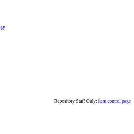
ogy
Repository Staff Only:
item control page