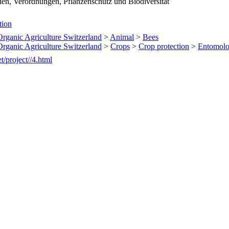
nien, Verordnungen, Pflanzenschutz und Biodiversität
tion
 Organic Agriculture Switzerland
>
Animal
>
Bees
 Organic Agriculture Switzerland
>
Crops
>
Crop protection
>
Entomol
t/project//4.html