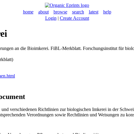
home
about
browse
search
latest
help
Login
|
Create Account
ei
ungen an die Bioimkerei. FiBL-Merkblatt. Forschungsinstitut für bio
kblatt)
nen.html
document
 und verschiedenen Richtlinien zur biologischen Imkerei in der Schwei
entsprechenden Verordnungen sowie Rechtlinien und Weisungen zu kons