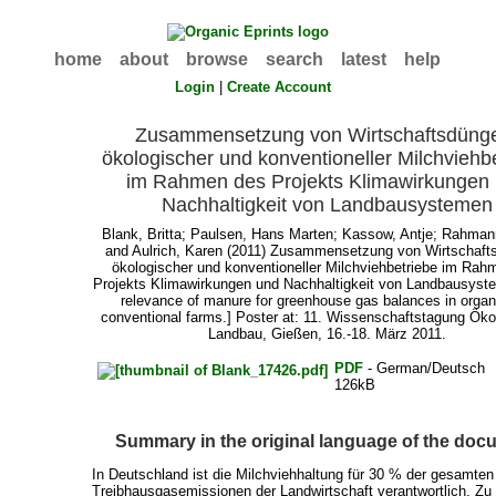
home
about
browse
search
latest
help
Login
|
Create Account
Zusammensetzung von Wirtschaftsdüng
ökologischer und konventioneller Milchviehb
im Rahmen des Projekts Klimawirkungen
Nachhaltigkeit von Landbausystemen
Blank, Britta
;
Paulsen, Hans Marten
;
Kassow, Antje
;
Rahmann
and
Aulrich, Karen
(2011) Zusammensetzung von Wirtschaft
ökologischer und konventioneller Milchviehbetriebe im Rah
Projekts Klimawirkungen und Nachhaltigkeit von Landbausyst
relevance of manure for greenhouse gas balances in organ
conventional farms.] Poster at: 11. Wissenschaftstagung Öko
Landbau, Gießen, 16.-18. März 2011.
PDF
- German/Deutsch
126kB
Summary in the original language of the doc
In Deutschland ist die Milchviehhaltung für 30 % der gesamten
Treibhausgasemissionen der Landwirtschaft verantwortlich. Zu