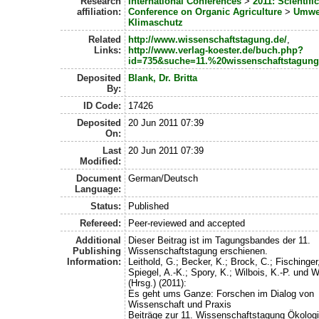
Research
International Conferences
>
2011: Scientific
affiliation:
Conference on Organic Agriculture
>
Umwe
Klimaschutz
Related
http://www.wissenschaftstagung.de/
,
Links:
http://www.verlag-koester.de/buch.php?
id=735&suche=11.%20wissenschaftstagung
Deposited
Blank, Dr. Britta
By:
ID Code:
17426
Deposited
20 Jun 2011 07:39
On:
Last
20 Jun 2011 07:39
Modified:
Document
German/Deutsch
Language:
Status:
Published
Refereed:
Peer-reviewed and accepted
Additional
Dieser Beitrag ist im Tagungsbandes der 11.
Publishing
Wissenschaftstagung erschienen.
Information:
Leithold, G.; Becker, K.; Brock, C.; Fischinger
Spiegel, A.-K.; Spory, K.; Wilbois, K.-P. und Wi
(Hrsg.) (2011):
Es geht ums Ganze: Forschen im Dialog von
Wissenschaft und Praxis
Beiträge zur 11. Wissenschaftstagung Ökolog