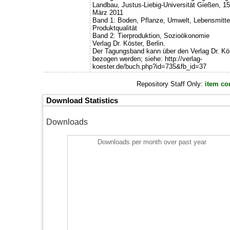
Landbau, Justus-Liebig-Universität Gießen, 15
März 2011
Band 1: Boden, Pflanze, Umwelt, Lebensmitte
Produktqualität
Band 2: Tierproduktion, Sozioökonomie
Verlag Dr. Köster, Berlin.
Der Tagungsband kann über den Verlag Dr. Kö
bezogen werden; siehe: http://verlag-
koester.de/buch.php?id=735&fb_id=37
Repository Staff Only:
item co
Download Statistics
Downloads
Downloads per month over past year