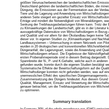
größten Verursacherbereichen der landwirtschaftlichen Emissio
Deutschland gehören die landwirtschaftlichen Böden, die miner
Düngung, die Emissionen aus der Fermentation aus der Verda
Tiere und die Lagerung und Anwendung von Wirtschaftsdüngern
anderen Seite steigert ein gezielter Einsatz von Wirtschaftsdü
Erträge und mindert die Notwendigkeit von Mineraldüngern, was
Senkung der Treibhausgasbelastungen führen kann. Trotz der
zu Klimawirkungen der Landwirtschaft, gibt es in der Literatur
aussagekräftige Datensätze von Wirtschaftsdüngern in Bezug
und Qualität und vor allem für den Ökolandbau liegen keine Ta
dieser vor. In eigenen Studien zu „Klimawirkungen und Nachhal
Landbausystemen – Untersuchung in einem Netzwerk von Pilot
wurden in 20 ökologischen und konventionellen Milchviehbetrie
Düngeranfall, die Lagerungsart, sowie die Anwendung und Qual
Wirtschaftsdüngern erfasst. Die Ergebnisse der Nährstoffgehal
ersten Probenahmeperiode sind in diesem Beitrag dargestellt. 
Spannbreite der N-, P- und K-Gehalte, welche auch in anderen
gefunden wurde, konnte durch die eigenen Studien bestätigt w
Systematische Effekte der Bewirtschaftungsform auf die Qualit
Wirtschaftsdünger konnten nicht gefunden werden, was auf ei
unermesslichen Effekt des spezifischen Düngermanagements a
Zusammensetzung des Düngers hindeutet. Aus diesem Grund
Qualität, Management, Einsatz und Verwertung der Wirtschaft
genauer betrachtet, um die Treibhausgasbilanzen von Milchvie
zu optimieren.
Summary translation
In Germany 30% of the whole greenhouse gas (GHG) emissio