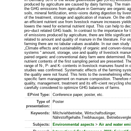
produced by agriculture are caused by dairy farming. The main
the GHG emissions from agriculture in Germany are organic agr
soils, mineral fertilization, emis¬sions during digestion by live
of the treatment, storage and application of manure. On the ot
an efficient nutrient use from livestock manure increases yield
lowers the need for external nutrient input. This can help to de
pro¬duct related GHG loads. In contrast to the importance for t
of emissions produced by agriculture, there are little significan
related to amount and quality of manure in the literature. For o
farming there are no tabular values available. In our own study
„Climate effects and sustainability of organic and conven¬tiona
systems “ amount, storage, use and quality of livestock manur
paired organic and conventional dairy farm were determined. R
nutrient contents of the first sampling period are presented. Th
range of N-, P- and K- contents in livestock manures found in 
studies was confirmed. Systematic effects of the farming sys
the quality were not found. This hints to the overwhelming effec
specific farm management on manure composition. Therefore
quality, management, treatment and its effi¬cient recycling sh
carefully considered to optimize GHG balances of farms.
EPrint Type:
Conference paper, poster, etc.
Type of
Poster
presentation:
Keywords:
Milchviehbetriebe, Wirtschaftsdünger,
Nährstoffgehalte,Treibhausgas, Betriebsvergle
Subjects:
Environmental aspects
>
Air and water em