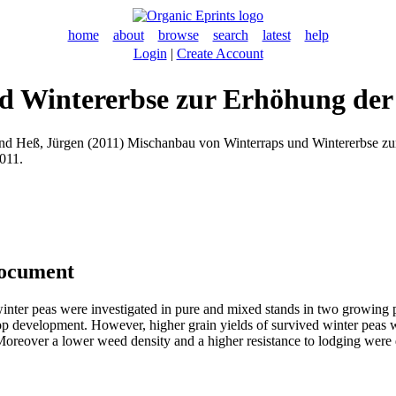
home
about
browse
search
latest
help
Login
|
Create Account
d Wintererbse zur Erhöhung der
nd
Heß, Jürgen
(2011) Mischanbau von Winterraps und Wintererbse zur
011.
document
winter peas were investigated in pure and mixed stands in two growing 
rop development. However, higher grain yields of survived winter peas 
. Moreover a lower weed density and a higher resistance to lodging were
.