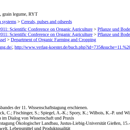
e, grain legume, RYT
n systems
>
Cereals, pulses and oilseeds
2011: Scientific Conference on Organic Agriculture
>
Pflanze und Bod
2011: Scientific Conference on Organic Agriculture
>
Pflanze und Bod
ssel
>
Department of Organic Farming and Cropping
ung.de/
,
http://www.verlag-koester.de/buch.php?id=735&suche=11.%2
sbandes der 11. Wissenschaftstagung erschienen.
ck, C.; Fischinger, S.; Spiegel, A.-K.; Spory, K.; Wilbois, K.-P. und Wil
 im Dialog von Wissenschaft und Praxis
tstagung Ökologischer Landbau, Justus-Liebig-Universität Gießen, 15.
elt, Lebensmittel und Produktqualität