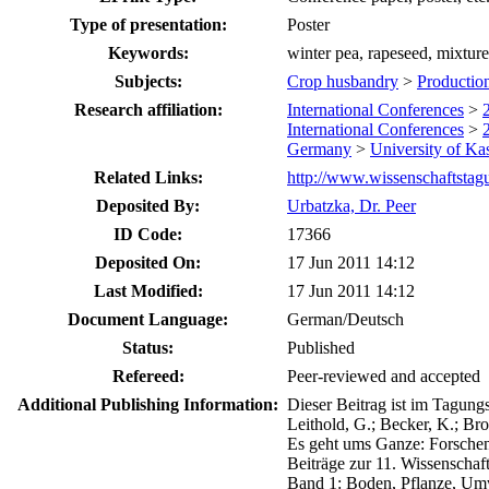
Type of presentation:
Poster
Keywords:
winter pea, rapeseed, mixtur
Subjects:
Crop husbandry
>
Productio
Research affiliation:
International Conferences
>
International Conferences
>
Germany
>
University of Ka
Related Links:
http://www.wissenschaftstag
Deposited By:
Urbatzka, Dr. Peer
ID Code:
17366
Deposited On:
17 Jun 2011 14:12
Last Modified:
17 Jun 2011 14:12
Document Language:
German/Deutsch
Status:
Published
Refereed:
Peer-reviewed and accepted
Additional Publishing Information:
Dieser Beitrag ist im Tagung
Leithold, G.; Becker, K.; Bro
Es geht ums Ganze: Forschen
Beiträge zur 11. Wissenschaf
Band 1: Boden, Pflanze, Umw