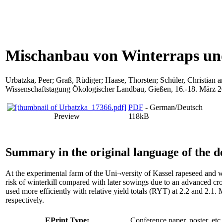
Mischanbau von Winterraps un
Urbatzka, Peer
;
Graß, Rüdiger
;
Haase, Thorsten
;
Schüler, Christian
a
Wissenschaftstagung Ökologischer Landbau, Gießen, 16.-18. März 2
PDF
- German/Deutsch
Preview
118kB
Summary in the original language of the 
At the experimental farm of the Uni¬versity of Kassel rapeseed and 
risk of winterkill compared with later sowings due to an advanced c
used more efficiently with relative yield totals (RYT) at 2.2 and 2.1
respectively.
EPrint Type:
Conference paper, poster, etc