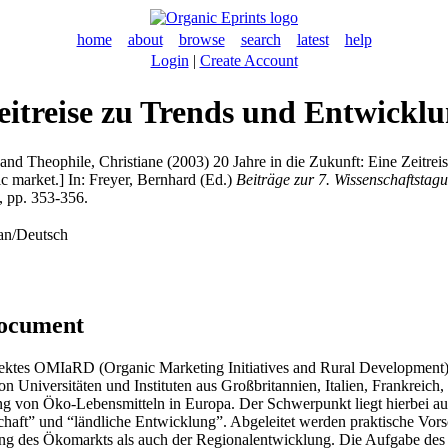
home
about
browse
search
latest
help
Login
|
Create Account
Zeitreise zu Trends und Entwic
and
Theophile, Christiane
(2003) 20 Jahre in die Zukunft: Eine Zeitre
ic market.] In:
Freyer, Bernhard
(Ed.)
Beiträge zur 7. Wissenschaftsta
, pp. 353-356.
an/Deutsch
document
projektes OMIaRD (Organic Marketing Initiatives and Rural Developmen
n Universitäten und Instituten aus Großbritannien, Italien, Frankreic
ung von Öko-Lebensmitteln in Europa. Der Schwerpunkt liegt hierbei 
chaft” und “ländliche Entwicklung”. Abgeleitet werden praktische Vors
lung des Ökomarkts als auch der Regionalentwicklung. Die Aufgabe d