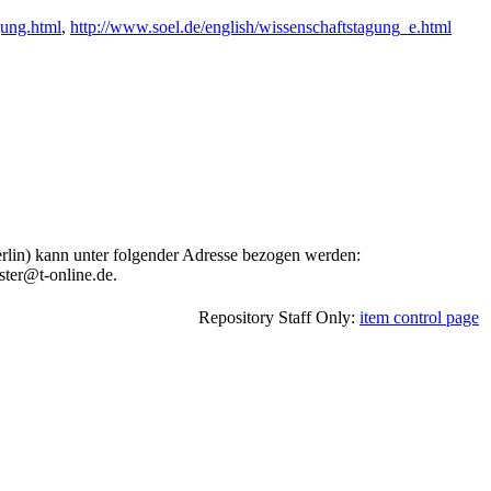
gung.html
,
http://www.soel.de/english/wissenschaftstagung_e.html
rlin) kann unter folgender Adresse bezogen werden:
ster@t-online.de.
Repository Staff Only:
item control page