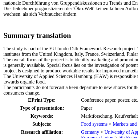
nationale Durchführung von Gruppendiskussionen zu Trends und Ent
Die Teilnehmer prognostizieren der 'Öko-Welt' keinen kühnen Aufbru
wachsen, als sich Verbraucher ändern.
Summary translation
The study is part of the EU funded 5th Framework Research project
institutes from the United Kingdom, Italy, France, Switzerland, Fin
The overall focus of the project is to identify marketing and promotio
is generally available. Special focus lies on the investigation of po
project is designed to produce workable results for improved marketing,
The University of Applied Sciences Hamburg (HAW) is responsible fo
towards organic food.
The participants do not forecast a keen departure to new shores for 
consumers change.
EPrint Type:
Conference paper, poster, etc
Type of presentation:
Paper
Keywords:
Marktforschung, Kaufverhalt
Subjects:
Food systems
>
Markets and 
Research affiliation:
Germany
>
University of A
European Union
>
5th Fram