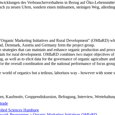
wicklungen des Verbraucherverhaltens in Bezug auf Öko-Lebensmittel
ch zu neuen Ufern, sondern einen mühsamen, steinigen Weg, allerding
 "Organic Marketing Initiatives and Rural Development" (OMIaRD) whi
land, Denmark, Austria and Germany form the project group.
n strategies that can maintain and enhance organic production and proces
tentials for rural development. OMIaRD combines two major objectives o
 as well as to elicit data for the governance of organic agriculture and 
r the overall coordination and the national performance of focus grou
the world of organics but a tedious, laboriuos way - however with some 
.
en, Kaufmotiv, Gruppendiskussion, Befragung, Interview, Wertehaltun
trade
pplied Sciences Hamburg
ework Programme
>
Organic Marketing Initiatives OMIaRD