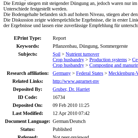
Die Erträge stiegen mit steigender Düngung an, jedoch waren nur i
Unterschiede festgestellt werden.
Die Bodengehalte befanden sich auf hohem Niveau, stiegen aber de
Die Diskussion zeigte widersprüchliche Ergebnisse, die in erster Li
der Ergebnisse und lassen eine zuverlässige Empfehlung für untersch
EPrint Type:
Report
Keywords:
Pflanzenbau, Düngung, Sommergerste
Subjects:
Soil
>
Nutrient turnover
Crop husbandry
>
Production systems
>
Cer
Crop husbandry
>
Composting and manuri
Research affiliation:
Germany
>
Federal States
>
Mecklenburg-
Related Links:
http://www.agrarnet-mv
Deposited By:
Gruber, Dr. Harriet
ID Code:
16734
Deposited On:
09 Feb 2010 11:25
Last Modified:
12 Apr 2010 07:42
Document Language:
German/Deutsch
Status:
Published
Refereed:
Not peer-reviewed