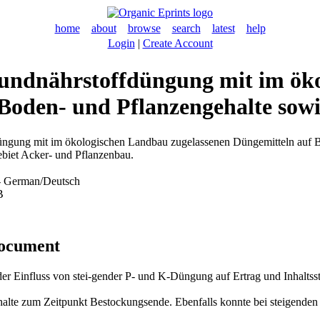
home
about
browse
search
latest
help
Login
|
Create Account
Grundnährstoffdüngung mit im ö
Boden- und Pflanzengehalte sowi
düngung mit im ökologischen Landbau zugelassenen Düngemitteln auf B
biet Acker- und Pflanzenbau.
 German/Deutsch
B
document
er Einfluss von stei-gender P- und K-Düngung auf Ertrag und Inhaltss
alte zum Zeitpunkt Bestockungsende. Ebenfalls konnte bei steigenden 