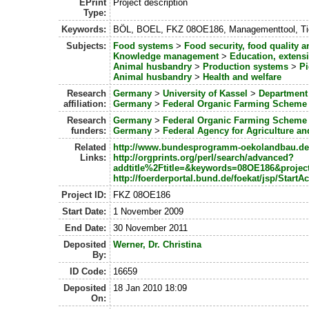
EPrint
Project description
Type:
Keywords:
BÖL, BOEL, FKZ 08OE186, Managementtool, Tie
Subjects:
Food systems
>
Food security, food quality 
Knowledge management
>
Education, exten
Animal husbandry
>
Production systems
>
Pi
Animal husbandry
>
Health and welfare
Research
Germany
>
University of Kassel
>
Department 
affiliation:
Germany
>
Federal Organic Farming Scheme
Research
Germany
>
Federal Organic Farming Scheme
funders:
Germany
>
Federal Agency for Agriculture a
Related
http://www.bundesprogramm-oekolandbau.de
Links:
http://orgprints.org/perl/search/advanced?
addtitle%2Ftitle=&keywords=08OE186&proje
http://foerderportal.bund.de/foekat/jsp/StartA
Project ID:
FKZ 08OE186
Start Date:
1 November 2009
End Date:
30 November 2011
Deposited
Werner, Dr. Christina
By:
ID Code:
16659
Deposited
18 Jan 2010 18:09
On: