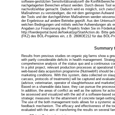
software-gestützten Sensitivitätsanalyse® die Konfliktbereich
nachgelagerten Bereichen erfasst werden. Durch dieses Tool we
nachvollziehbar gemacht. Dadurch wird es möglich, sich zwisch
Maßnahmen zu verständigen, die mit dem geringsten Aufwand di
der Tools und der durchgeführten Maßnahmen werden wissensch
der Ergebnisse auf andere Betriebe geprüft. Aus den Untersuch
welchen Bedingungen und mittels welcher Aufwendungen als er
Angaben zur Finanzierung des Projekts finden Sie im Förderka
http://foerderportal.bund.de/foekat/jsp/StartAction.do. Bitte 
(FKZ) des BÖL-Projektes ein, z.B. 2808OE212 für das BÖL-Pr
Summary t
Results from previous studies on organic pig farms show a gre
with partly considerable deficits in health management. Strateg
comprehensive analysis of the status quo and a continuous con
In a pilot project, relevant production processes at operational
web-based data acquisition programme (Nutriweb®) should be a
marketing conditions. With this system, data collected on slaug
carcass, protocols of treatments) will be captured and evaluated
(advisor, veterinarian, operator of slaughterhouse and markete
Based on a shareable data base, they can pursue the processes
In addition, the areas of conflict as well as the options for a
be assessed and visualized with the aid of a software-based s
strategic measures for the attainment of concrete target-settin
The use of the both management tools allows for a systemic an
feedback mechanism. The efficacy and effectiveness of the tool
evaluated with the aim of transferring the results on several fa