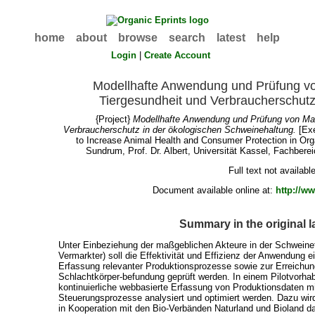
home
about
browse
search
latest
help
Login
|
Create Account
Modellhafte Anwendung und Prüfung v
Tiergesundheit und Verbraucherschutz
{Project}
Modellhafte Anwendung und Prüfung von Man
Verbraucherschutz in der ökologischen Schweinehaltung.
[Exe
to Increase Animal Health and Consumer Protection in Orga
Sundrum, Prof. Dr. Albert
, Universität Kassel, Fachber
Full text not availabl
Document available online at:
http://
Summary in the original 
Unter Einbeziehung der maßgeblichen Akteure in der Schweinefle
Vermarkter) soll die Effektivität und Effizienz der Anwendung
Erfassung relevanter Produktionsprozesse sowie zur Erreichun
Schlachtkörper-befundung geprüft werden. In einem Pilotvorhab
kontinuierliche webbasierte Erfassung von Produktionsdaten m
Steuerungsprozesse analysiert und optimiert werden. Dazu wird
in Kooperation mit den Bio-Verbänden Naturland und Bioland das