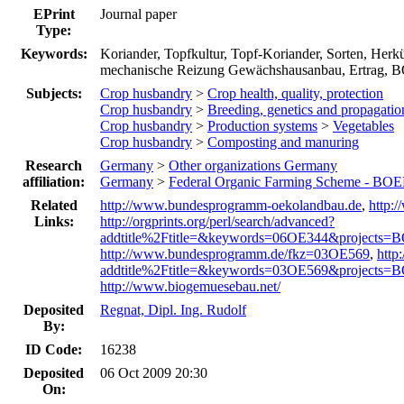
EPrint
Journal paper
Type:
Keywords:
Koriander, Topfkultur, Topf-Koriander, Sorten, Herk
mechanische Reizung Gewächshausanbau, Ertrag
Subjects:
Crop husbandry
>
Crop health, quality, protection
Crop husbandry
>
Breeding, genetics and propagatio
Crop husbandry
>
Production systems
>
Vegetables
Crop husbandry
>
Composting and manuring
Research
Germany
>
Other organizations Germany
affiliation:
Germany
>
Federal Organic Farming Scheme - BOE
Related
http://www.bundesprogramm-oekolandbau.de
,
http:
Links:
http://orgprints.org/perl/search/advanced?
addtitle%2Ftitle=&keywords=06OE344&projects=B
http://www.bundesprogramm.de/fkz=03OE569
,
http
addtitle%2Ftitle=&keywords=03OE569&projects=B
http://www.biogemuesebau.net/
Deposited
Regnat, Dipl. Ing. Rudolf
By:
ID Code:
16238
Deposited
06 Oct 2009 20:30
On: