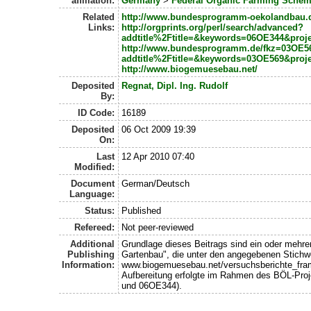
affiliation:
Germany
>
Federal Organic Farming Sche
Related
http://www.bundesprogramm-oekolandbau.
Links:
http://orgprints.org/perl/search/advanced?
addtitle%2Ftitle=&keywords=06OE344&proj
http://www.bundesprogramm.de/fkz=03OE5
addtitle%2Ftitle=&keywords=03OE569&proj
http://www.biogemuesebau.net/
Deposited
Regnat, Dipl. Ing. Rudolf
By:
ID Code:
16189
Deposited
06 Oct 2009 19:39
On:
Last
12 Apr 2010 07:40
Modified:
Document
German/Deutsch
Language:
Status:
Published
Refereed:
Not peer-reviewed
Additional
Grundlage dieses Beitrags sind ein oder mehre
Publishing
Gartenbau", die unter den angegebenen Stichw
Information:
www.biogemuesebau.net/versuchsberichte_frame
Aufbereitung erfolgte im Rahmen des BÖL-Pr
und 06OE344).