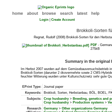
home
about
browse
search
latest
help
Login
|
Create Account
Brokkoli-Sorten f
Regnat, Rudolf
(2008) Brokkoli-Sorten für den Herbst
PDF
- German
275kB
Summary in the original
Im Herbst 2007 wurden auf dem Gemüsebauversuchsbetrieb in 
Brokkoli-Sorten (darunter 2 ökovermehrte sowie 2 CMS-Hybride
feuchter Witterung wurden unter Kulturschutznetz sehr gute Qua
EPrint Type:
Journal paper
Keywords:
Brokkoli, Sorten, Herbstanbau, BÖL, BOEL,
Subjects:
Crop husbandry
>
Breeding, genetics and p
Crop husbandry
>
Production systems
>
Ve
Research
Germany
>
Other organizations Germany