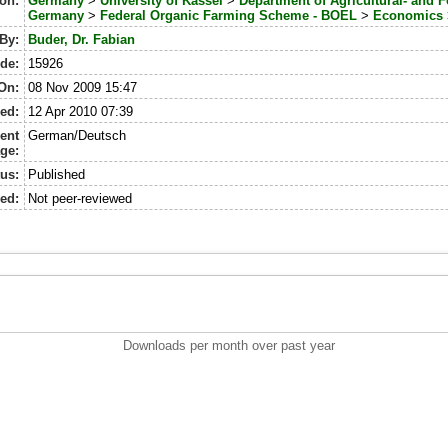
ion:
Germany
>
University of Kassel
>
Department of Agricultural- and 
Germany
>
Federal Organic Farming Scheme - BOEL
>
Economics
By:
Buder, Dr. Fabian
de:
15926
On:
08 Nov 2009 15:47
ed:
12 Apr 2010 07:39
ent
German/Deutsch
ge:
tus:
Published
ed:
Not peer-reviewed
Downloads per month over past year