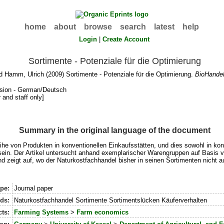
home
about
browse
search
latest
help
Login
|
Create Account
Sortimente - Potenziale für die Optimierung
d
Hamm, Ulrich
(2009) Sortimente - Potenziale für die Optimierung.
BioHande
rsion - German/Deutsch
 and staff only]
Summary in the original language of the document
von Produkten in konventionellen Einkaufsstätten, und dies sowohl in konven
ein. Der Artikel untersucht anhand exemplarischer Warengruppen auf Basis 
 zeigt auf, wo der Naturkostfachhandel bisher in seinen Sortimenten nicht 
pe:
Journal paper
ds:
Naturkostfachhandel Sortimente Sortimentslücken Käuferverhalten
ts:
Farming Systems
>
Farm economics