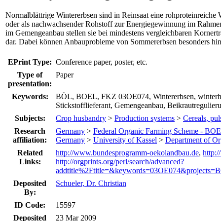
Normalblättrige Wintererbsen sind in Reinsaat eine rohproteinreiche 
oder als nachwachsender Rohstoff zur Energiegewinnung im Rahm
im Gemengeanbau stellen sie bei mindestens vergleichbaren Kornert
dar. Dabei können Anbauprobleme von Sommererbsen besonders hinsi
EPrint Type:
Conference paper, poster, etc.
Type of
Paper
presentation:
Keywords:
BÖL, BOEL, FKZ 03OE074, Wintererbsen, winterhar
Stickstofflieferant, Gemengeanbau, Beikrautregulier
Subjects:
Crop husbandry
>
Production systems
>
Cereals, pul
Research
Germany
>
Federal Organic Farming Scheme - BO
affiliation:
Germany
>
University of Kassel
>
Department of Or
Related
http://www.bundesprogramm-oekolandbau.de
,
http
Links:
http://orgprints.org/perl/search/advanced?
addtitle%2Ftitle=&keywords=03OE074&projects=B
Deposited
Schueler, Dr. Christian
By:
ID Code:
15597
Deposited
23 Mar 2009