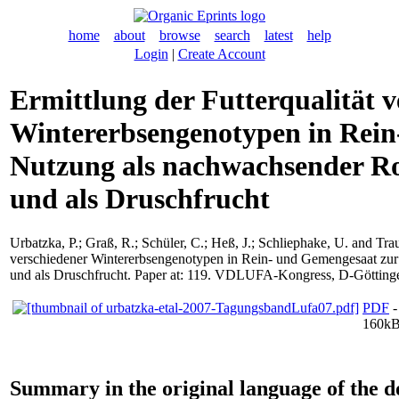
home
about
browse
search
latest
help
Login
|
Create Account
Ermittlung der Futterqualität v
Wintererbsengenotypen in Rein
Nutzung als nachwachsender Roh
und als Druschfrucht
Urbatzka, P.
;
Graß, R.
;
Schüler, C.
;
Heß, J.
;
Schliephake, U.
and
Trau
verschiedener Wintererbsengenotypen in Rein- und Gemengesaat zur 
und als Druschfrucht. Paper at: 119. VDLUFA-Kongress, D-Göttinge
PDF
-
160k
Summary in the original language of the 